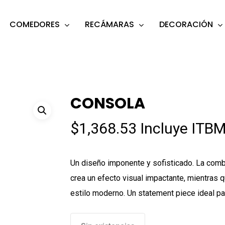
COMEDORES
RECÁMARAS
DECORACIÓN
s
o search or ESC to close
CONSOLA
$
1,368.53
Incluye ITBM
Un diseño imponente y sofisticado. La com
crea un efecto visual impactante, mientras 
estilo moderno. Un statement piece ideal par