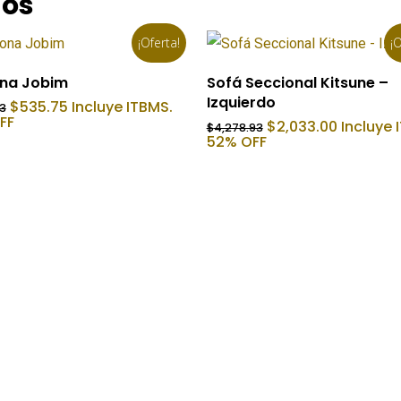
dos
¡Oferta!
¡O
Añadir Al Carrito
Añadir Al Carrito
ona Jobim
Sofá Seccional Kitsune –
Izquierdo
El
El
$
535.75
Incluye ITBMS.
83
precio
precio
FF
El
El
$
2,033.00
Incluye 
$
4,278.93
original
actual
precio
precio
52% OFF
era:
es:
original
actual
$1,785.83.
$535.75.
era:
es:
$4,278.93.
$2,033.0