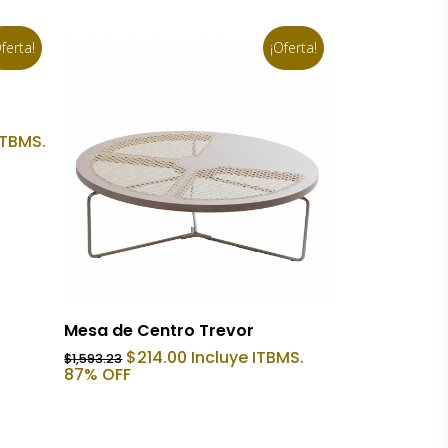
ferta!
¡Oferta!
ITBMS.
0.
Añadir Al Carrito
Mesa de Centro Trevor
El
El
$
214.00
Incluye ITBMS.
$
1,593.23
precio
precio
87% OFF
original
actual
era:
es:
$1,593.23.
$214.00.