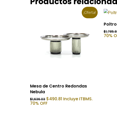
Productos relaciona
¡Oferta!
Poltr
$
1,785.
70% O
Añadir Al Carrito
Mesa de Centro Redondas
Nebula
El
El
$
490.81
Incluye ITBMS.
$
1,636.03
precio
precio
70% OFF
original
actual
era:
es:
$1,636.03.
$490.81.