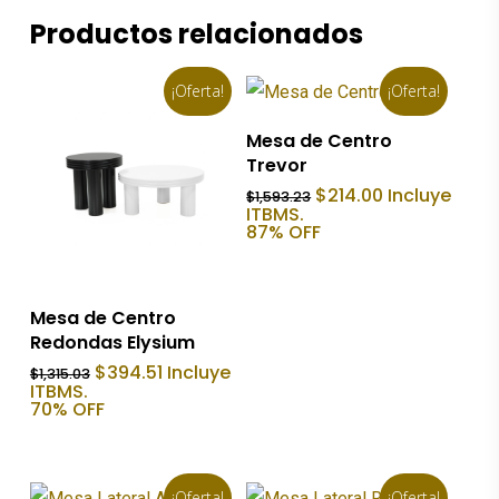
Productos relacionados
¡Oferta!
¡Oferta!
Añadir Al Carrito
Mesa de Centro
Trevor
El
El
$
214.00
Incluye
$
1,593.23
precio
precio
ITBMS.
original
actual
87% OFF
era:
es:
$1,593.23.
$214.00.
Añadir Al Carrito
Mesa de Centro
Redondas Elysium
El
El
$
394.51
Incluye
$
1,315.03
precio
precio
ITBMS.
original
actual
70% OFF
era:
es:
$1,315.03.
$394.51.
¡Oferta!
¡Oferta!