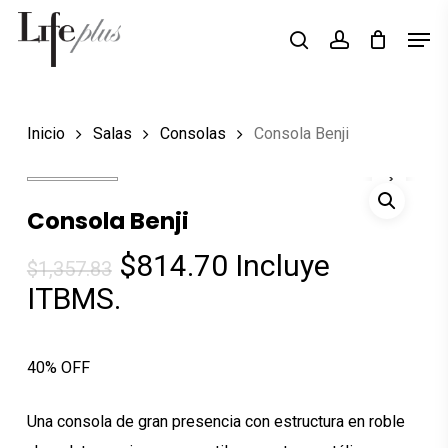
Skip
Men
Búsqueda
to
search
account
de
Close
productos
main
Menu
content
Inicio
Salas
Consolas
Consola Benji
Consola Benji
El
El
$
814.70
Incluye
$
1,357.83
precio
precio
ITBMS.
original
actual
era:
es:
40% OFF
$1,357.83.
$814.70.
Una consola de gran presencia con estructura en roble