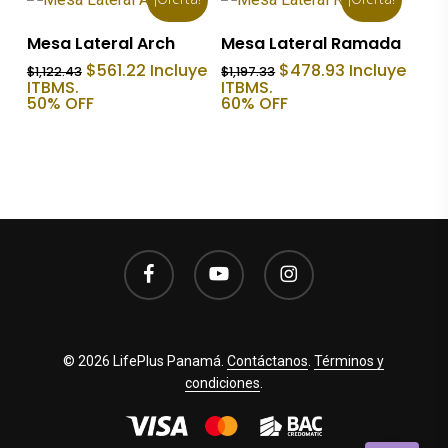
Añadir Al Carrito
Añadir Al Carrito
Mesa Lateral Arch
Mesa Lateral Ramada
El
El
El
El
$
561.22
Incluye
$
478.93
Incluye
$
1,122.43
$
1,197.33
precio
precio
precio
precio
ITBMS.
ITBMS.
original
actual
original
actual
50% OFF
60% OFF
era:
es:
era:
es:
$1,122.43.
$561.22.
$1,197.33.
$478.93.
facebook
youtube
instagram
© 2026 LifePlus Panamá.
Contáctanos
.
Términos y
condiciones
.