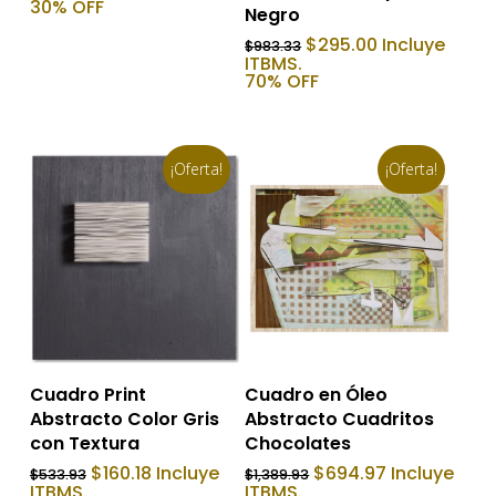
original
actual
30% OFF
Negro
era:
es:
$737.23.
$516.06.
El
El
$
295.00
Incluye
$
983.33
precio
precio
ITBMS.
original
actual
70% OFF
era:
es:
$983.33.
$295.00.
¡Oferta!
¡Oferta!
Añadir Al Carrito
Añadir Al Carrito
Cuadro Print
Cuadro en Óleo
Abstracto Color Gris
Abstracto Cuadritos
con Textura
Chocolates
El
El
El
El
$
160.18
Incluye
$
694.97
Incluye
$
533.93
$
1,389.93
precio
precio
precio
precio
ITBMS.
ITBMS.