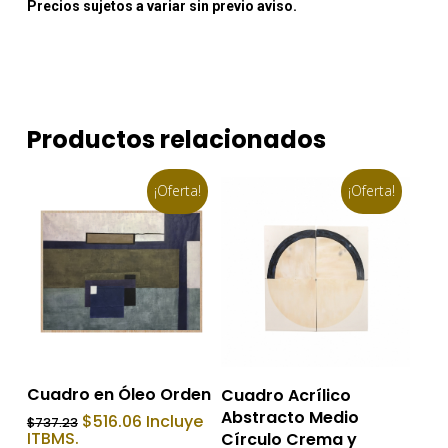
Precios sujetos a variar sin previo aviso.
Productos relacionados
¡Oferta!
¡Oferta!
Añadir Al Carrito
Añadir Al Carrito
Cuadro en Óleo Orden
Cuadro Acrílico
Abstracto Medio
El
El
$
516.06
Incluye
$
737.23
precio
precio
ITBMS.
Círculo Crema y