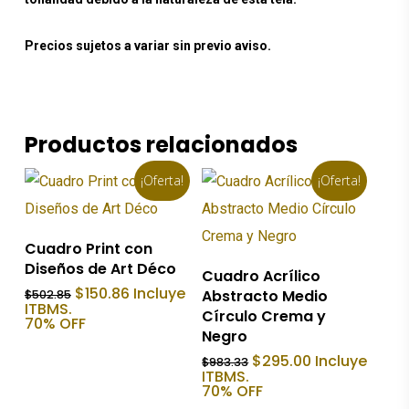
Precios sujetos a variar sin previo aviso.
Productos relacionados
¡Oferta!
¡Oferta!
Añadir Al Carrito
Cuadro Print con
Diseños de Art Déco
Añadir Al Carrito
Cuadro Acrílico
El
El
$
150.86
Incluye
Abstracto Medio
$
502.85
precio
precio
ITBMS.
Círculo Crema y
original
actual
70% OFF
era:
es:
Negro
$502.85.
$150.86.
El
El
$
295.00
Incluye
$
983.33
precio
precio
ITBMS.
original
actual
70% OFF
era:
es: