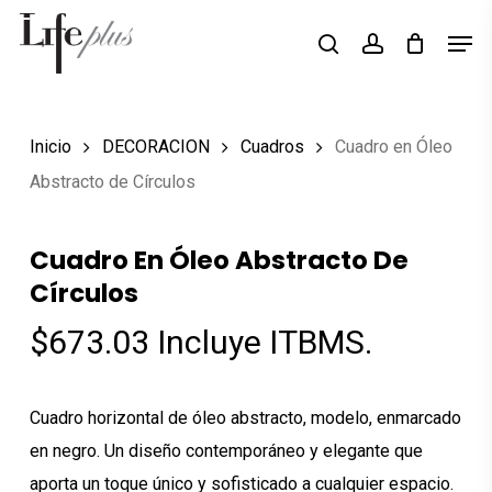
Skip
Men
Búsqueda
to
search
account
de
Close
productos
main
Menu
content
Inicio
DECORACION
Cuadros
Cuadro en Óleo
Abstracto de Círculos
Cuadro En Óleo Abstracto De
Círculos
$
673.03
Incluye ITBMS.
Cuadro horizontal de óleo abstracto, modelo, enmarcado
en negro. Un diseño contemporáneo y elegante que
aporta un toque único y sofisticado a cualquier espacio.