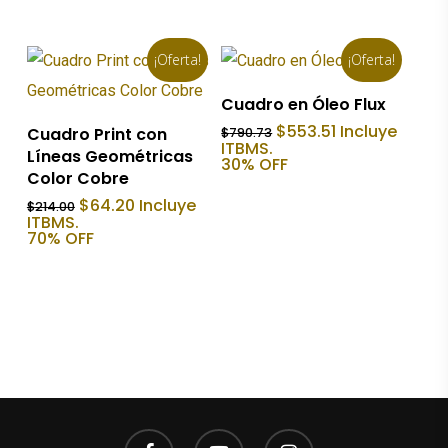
$983.33.
$295.00.
¡Oferta!
¡Oferta!
Añadir Al Carrito
Cuadro en Óleo Flux
Añadir Al Carrito
El
El
$
553.51
Incluye
Cuadro Print con
$
790.73
precio
precio
ITBMS.
Líneas Geométricas
original
actual
30% OFF
Color Cobre
era:
es:
$790.73.
$553.51.
El
El
$
64.20
Incluye
$
214.00
precio
precio
ITBMS.
original
actual
70% OFF
era:
es:
$214.00.
$64.20.
facebook
youtube
instagram