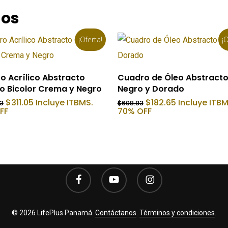
dos
¡Oferta!
¡O
Añadir Al Carrito
Añadir Al Carrito
o Acrílico Abstracto
Cuadro de Óleo Abstract
lo Bicolor Crema y Negro
Negro y Dorado
El
El
El
El
$
311.05
Incluye ITBMS.
$
182.65
Incluye ITBM
83
$
608.83
precio
precio
precio
precio
FF
70% OFF
original
actual
original
actual
era:
es:
era:
es:
$1,036.83.
$311.05.
$608.83.
$182.65.
facebook
youtube
instagram
© 2026 LifePlus Panamá.
Contáctanos
.
Términos y condiciones
.