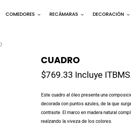
COMEDORES
RECÁMARAS
DECORACIÓN
s
o search or ESC to close
O
CUADRO
$
769.33
Incluye ITBMS
Este cuadro al óleo presenta una composici
decorada con puntos azules, de la que surge
contraste. El marco en madera natural compl
realzando la viveza de los colores.