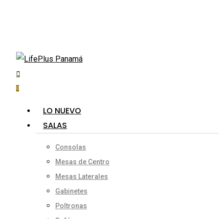
Skip
to
main
content
search
account
Hit enter to search or ESC to close
0
Menu
LO NUEVO
SALAS
Consolas
Mesas de Centro
Mesas Laterales
Gabinetes
Poltronas