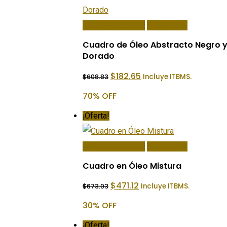
Añadir Al Carrito
Quick View
Cuadro de Óleo Abstracto Negro 
Dorado
El
El
$
182.65
Incluye ITBMS.
$
608.83
precio
precio
original
actual
70% OFF
era:
es:
$608.83.
$182.65.
¡Oferta!
Añadir Al Carrito
Quick View
Cuadro en Óleo Mistura
El
El
$
471.12
Incluye ITBMS.
$
673.03
precio
precio
original
actual
30% OFF
era:
es:
$673.03.
$471.12.
¡Oferta!