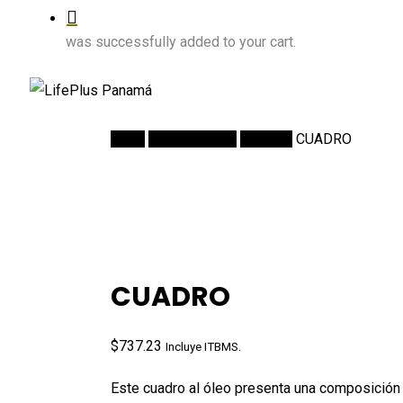
was successfully added to your cart.
Inicio
DECORACION
Cuadros
CUADRO
CUADRO
$
737.23
Incluye ITBMS.
Este cuadro al óleo presenta una composición a