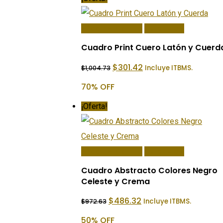
Añadir Al Carrito
Quick View
Cuadro Print Cuero Latón y Cuerd
El
El
$
301.42
Incluye ITBMS.
$
1,004.73
precio
precio
original
actual
70% OFF
era:
es:
$1,004.73.
$301.42.
¡Oferta!
Añadir Al Carrito
Quick View
Cuadro Abstracto Colores Negro
Celeste y Crema
El
El
$
486.32
Incluye ITBMS.
$
972.63
precio
precio
original
actual
50% OFF
era:
es: