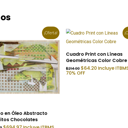
dos
¡Oferta!
¡O
Añadir Al Carrito
Cuadro Print con Líneas
Geométricas Color Cobre
El
El
$
64.20
Incluye ITBMS
$
214.00
precio
precio
70% OFF
original
actual
era:
es:
$214.00.
$64.20.
Añadir Al Carrito
o en Óleo Abstracto
itos Chocolates
El
El
$
694.97
Incluye ITBMS.
93