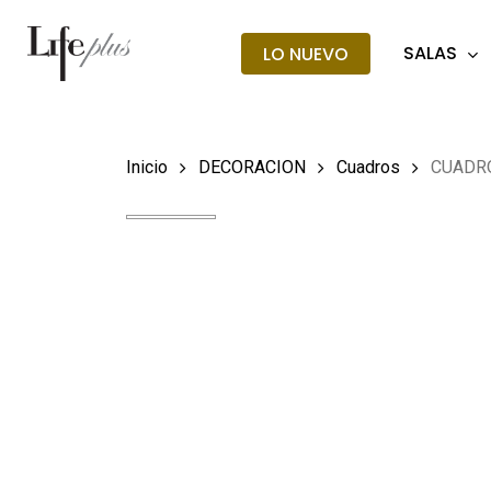
Skip
to
SALAS
LO NUEVO
main
Búsqueda
de
content
producto
Hit enter t
Inicio
DECORACION
Cuadros
CUADR