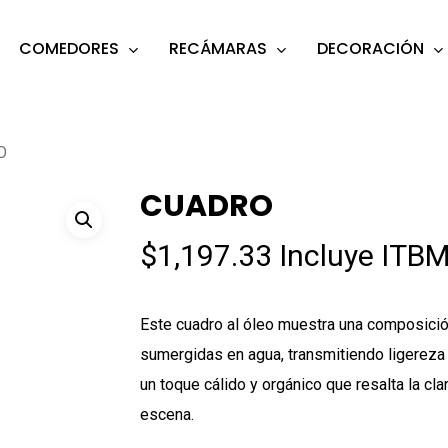
COMEDORES
RECÁMARAS
DECORACIÓN
s
o search or ESC to close
O
CUADRO
$
1,197.33
Incluye ITBM
Este cuadro al óleo muestra una composición
sumergidas en agua, transmitiendo ligereza y
un toque cálido y orgánico que resalta la cl
escena.