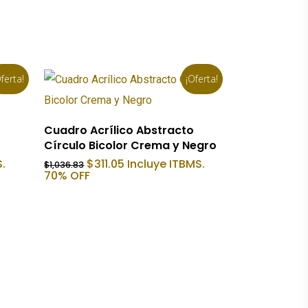
ferta!
¡Oferta!
Añadir Al Carrito
Cuadro Acrílico Abstracto
Círculo Bicolor Crema y Negro
El
El
.
$
311.05
Incluye ITBMS.
$
1,036.83
precio
precio
70% OFF
original
actual
era:
es:
$1,036.83.
$311.05.