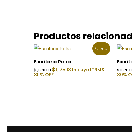
Productos relaciona
¡Oferta!
Añadir Al Carrito
Escritorio Petra
Escrit
El
El
$
1,175.18
Incluye ITBMS.
$
1,678.83
$
1,678.
precio
precio
30% OFF
30% O
original
actual
era:
es:
$1,678.83.
$1,175.18.