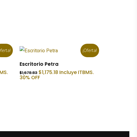
ferta!
¡Oferta!
Añadir Al Carrito
Escritorio Petra
El
El
BMS.
$
1,175.18
Incluye ITBMS.
$
1,678.83
precio
precio
30% OFF
original
actual
era:
es:
$1,678.83.
$1,175.18.