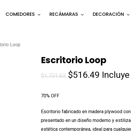
COMEDORES
RECÁMARAS
DECORACIÓN
s
o search or ESC to close
torio Loop
Escritorio Loop
El
El
$
516.49
Incluye
$
1,721.63
precio
precio
original
actual
70% OFF
era:
es:
$1,721.63.
$516.49
Escritorio fabricado en madera plywood con
presentado en un diseño moderno y estilizad
estética contemporánea, ideal para cualquier