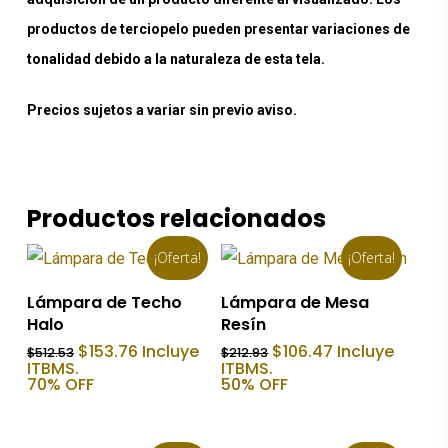
productos de terciopelo pueden presentar variaciones de
tonalidad debido a la naturaleza de esta tela.
Precios sujetos a variar sin previo aviso.
Productos relacionados
¡Oferta!
¡Oferta!
Añadir Al Carrito
Añadir Al Carrito
Lámpara de Techo
Lámpara de Mesa
Halo
Resín
El
El
El
El
$
153.76
Incluye
$
106.47
Incluye
$
512.53
$
212.93
precio
precio
precio
precio
ITBMS.
ITBMS.
original
actual
original
actual
70% OFF
50% OFF
era:
es:
era:
es:
$512.53.
$153.76.
$212.93.
$106.47.