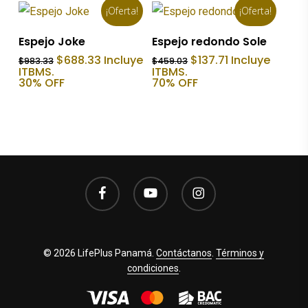
¡Oferta!
¡Oferta!
Añadir Al Carrito
Añadir Al Carrito
Espejo Joke
Espejo redondo Sole
El
El
El
El
$
688.33
Incluye
$
137.71
Incluye
$
983.33
$
459.03
precio
precio
precio
precio
ITBMS.
ITBMS.
original
actual
original
actual
30% OFF
70% OFF
era:
es:
era:
es:
$983.33.
$688.33.
$459.03.
$137.71.
facebook
youtube
instagram
© 2026 LifePlus Panamá.
Contáctanos
.
Términos y
condiciones
.