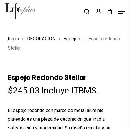
Skip
Men
Búsqueda
to
search
account
de
Close
productos
main
Menu
content
Inicio
DECORACION
Espejos
Espejo redondo
Stellar
Espejo Redondo Stellar
$
245.03
Incluye ITBMS.
El espejo redondo con marco de metal aluminio
plateado es una pieza de decoración que irradia
sofisticación y modernidad. Su diseño circular y su