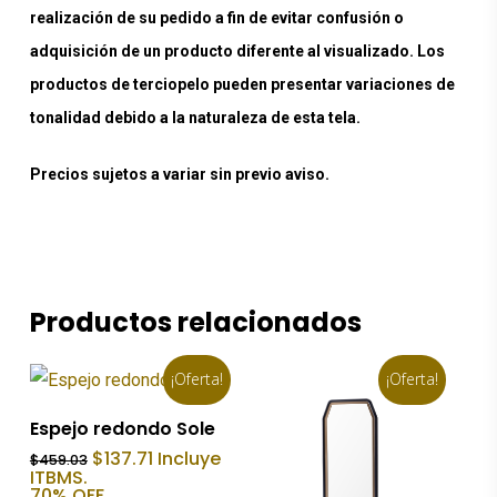
realización de su pedido a fin de evitar confusión o
adquisición de un producto diferente al visualizado. Los
productos de terciopelo pueden presentar variaciones de
tonalidad debido a la naturaleza de esta tela.
Precios sujetos a variar sin previo aviso.
Productos relacionados
¡Oferta!
¡Oferta!
Añadir Al Carrito
Espejo redondo Sole
El
El
$
137.71
Incluye
$
459.03
precio
precio
ITBMS.
original
actual
70% OFF