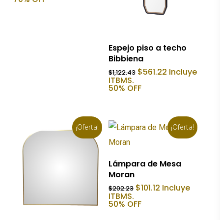
era:
es:
$459.03.
$137.71.
Añadir Al Carrito
Espejo piso a techo
Bibbiena
El
El
$
561.22
Incluye
$
1,122.43
precio
precio
ITBMS.
original
actual
50% OFF
era:
es:
$1,122.43.
$561.22.
¡Oferta!
¡Oferta!
Añadir Al Carrito
Lámpara de Mesa
Moran
El
El
$
101.12
Incluye
$
202.23
precio
precio
ITBMS.
original
actual
50% OFF
era:
es:
$202.23.
$101.12.