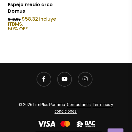
Añadir Al Carrito
Espejo medio arco
Domus
El
El
$
58.32
Incluye
$
116.63
precio
precio
ITBMS.
original
actual
50% OFF
era:
es:
$116.63.
$58.32.
facebook
youtube
instagram
© 2026 LifePlus Panamá.
Contáctanos
.
Términos y
condiciones
.