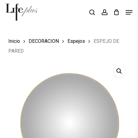
Skip
Men
Búsqueda
to
search
account
de
Close
productos
main
Menu
content
Inicio
DECORACION
Espejos
ESPEJO DE
PARED