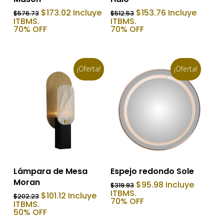
El
El
El
El
$
173.02
Incluye
$
153.76
Incluye
$
576.73
$
512.53
precio
precio
precio
precio
ITBMS.
ITBMS.
original
actual
original
actual
70% OFF
70% OFF
era:
es:
era:
es:
$576.73.
$173.02.
$512.53.
$153.76.
¡Oferta!
¡Oferta!
Añadir Al Carrito
Añadir Al Carrito
Lámpara de Mesa
Espejo redondo Sole
Moran
El
El
$
95.98
Incluye
$
319.93
precio
precio
ITBMS.
El
El
$
101.12
Incluye
$
202.23
original
actual
70% OFF
precio
precio
ITBMS.
era:
es:
original
actual
50% OFF
$319.93.
$95.98.
era:
es: