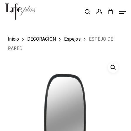
Skip
Men
Búsqueda
to
search
account
de
Close
productos
main
Menu
content
Inicio
DECORACION
Espejos
ESPEJO DE
PARED