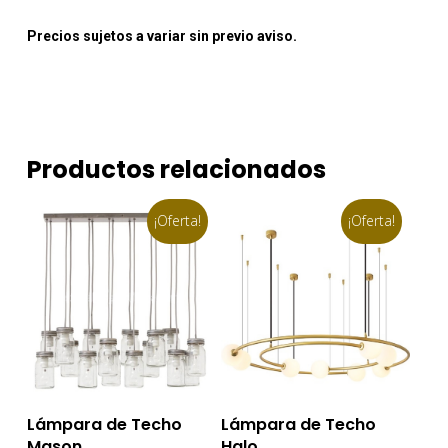
Precios sujetos a variar sin previo aviso.
Productos relacionados
¡Oferta!
¡Oferta!
Añadir Al Carrito
Añadir Al Carrito
Lámpara de Techo
Lámpara de Techo
Mason
Halo