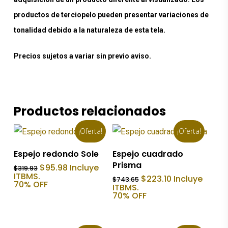
productos de terciopelo pueden presentar variaciones de
tonalidad debido a la naturaleza de esta tela.
Precios sujetos a variar sin previo aviso.
Productos relacionados
¡Oferta!
¡Oferta!
Añadir Al Carrito
Añadir Al Carrito
Espejo redondo Sole
Espejo cuadrado
Prisma
El
El
$
95.98
Incluye
$
319.93
precio
precio
ITBMS.
El
El
$
223.10
Incluye
$
743.65
original
actual
70% OFF
precio
precio
ITBMS.
era:
es:
original
actual
70% OFF
$319.93.
$95.98.
era:
es:
$743.65.
$223.10.