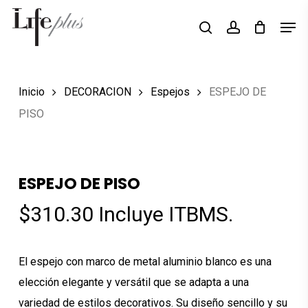
Skip
Men
Búsqueda
to
search
account
de
Close
productos
main
Menu
content
Inicio
DECORACION
Espejos
ESPEJO DE
PISO
ESPEJO DE PISO
$
310.30
Incluye ITBMS.
El espejo con marco de metal aluminio blanco es una
elección elegante y versátil que se adapta a una
variedad de estilos decorativos. Su diseño sencillo y su