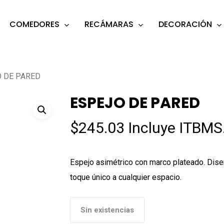
COMEDORES
RECÁMARAS
DECORACIÓN
s
o search or ESC to close
 DE PARED
ESPEJO DE PARED
$
245.03
Incluye ITBMS
Espejo asimétrico con marco plateado. Dise
toque único a cualquier espacio.
Sin existencias