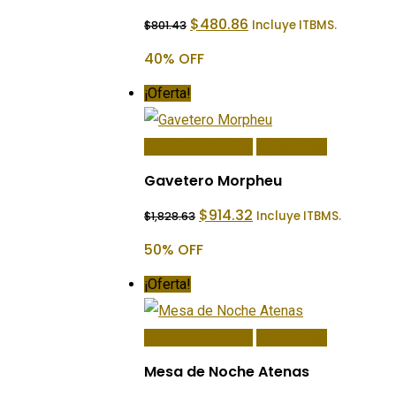
El
El
$
480.86
Incluye ITBMS.
$
801.43
precio
precio
original
actual
40% OFF
era:
es:
$801.43.
$480.86.
¡Oferta!
Añadir Al Carrito
Quick View
Gavetero Morpheu
El
El
$
914.32
Incluye ITBMS.
$
1,828.63
precio
precio
original
actual
50% OFF
era:
es:
$1,828.63.
$914.32.
¡Oferta!
Añadir Al Carrito
Quick View
Mesa de Noche Atenas