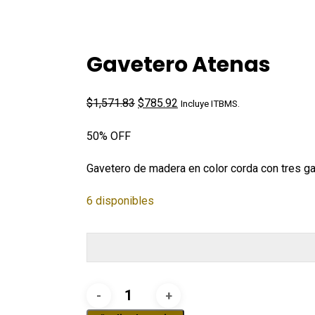
Gavetero Atenas
El
El
$
1,571.83
$
785.92
Incluye ITBMS.
precio
precio
50% OFF
original
actual
era:
es:
Gavetero de madera en color corda con tres g
$1,571.83.
$785.92.
6 disponibles
Gavetero
Atenas