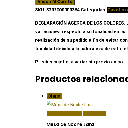
Añadir Al Carrito
cantidad
SKU:
3202000000364
Categorías:
Gavetero
DECLARACIÓN ACERCA DE LOS COLORES. Los 
variaciones respecto a su tonalidad en las
realización de su pedido a fin de evitar c
tonalidad debido a la naturaleza de esta tel
Precios sujetos a variar sin previo aviso.
Productos relaciona
¡Oferta!
Añadir Al Carrito
Quick View
Mesa de Noche Lara