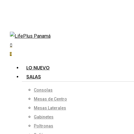
Skip
to
main
content
search
account
Hit enter to search or ESC to close
0
Menu
LO NUEVO
SALAS
Consolas
Mesas de Centro
Mesas Laterales
Gabinetes
Poltronas