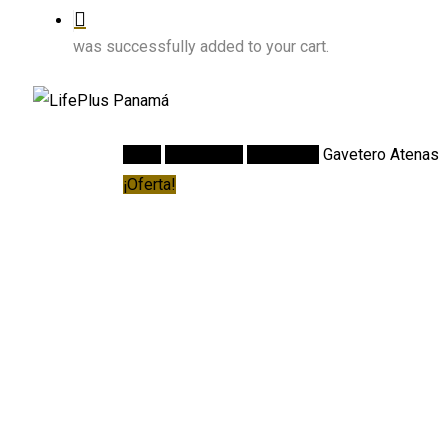
was successfully added to your cart.
Inicio
Recámaras
Gaveteros
Gavetero Atenas
¡Oferta!