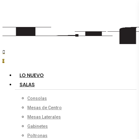
Skip
to
main
content
search
account
0
Menu
LO NUEVO
SALAS
Consolas
Mesas de Centro
Mesas Laterales
Gabinetes
Poltronas