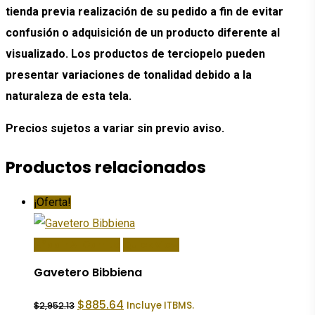
tienda previa realización de su pedido a fin de evitar
confusión o adquisición de un producto diferente al
visualizado. Los productos de terciopelo pueden
presentar variaciones de tonalidad debido a la
naturaleza de esta tela.
Precios sujetos a variar sin previo aviso.
Productos relacionados
¡Oferta!
Añadir Al Carrito
Quick View
Gavetero Bibbiena
El
El
$
885.64
Incluye ITBMS.
$
2,952.13
precio
precio