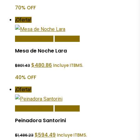
original
actual
70% OFF
era:
es:
$2,952.13.
$885.64.
¡Oferta!
Añadir Al Carrito
Quick View
Mesa de Noche Lara
El
El
$
480.86
Incluye ITBMS.
$
801.43
precio
precio
original
actual
40% OFF
era:
es:
$801.43.
$480.86.
¡Oferta!
Añadir Al Carrito
Quick View
Peinadora Santorini
El
El
$
594.49
Incluye ITBMS.
$
1,486.23
precio
precio