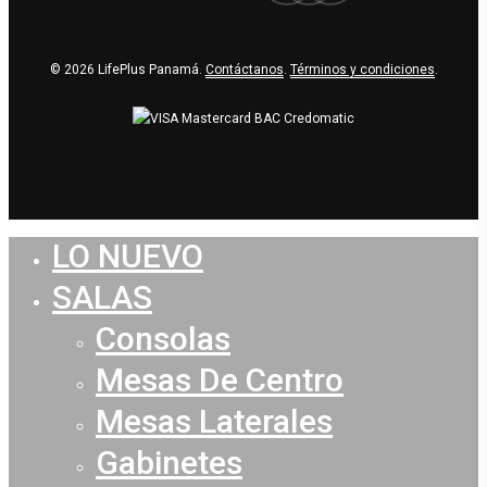
© 2026 LifePlus Panamá.
Contáctanos
.
Términos y condiciones
.
LO NUEVO
Close
Menu
SALAS
Consolas
Mesas De Centro
Mesas Laterales
Gabinetes