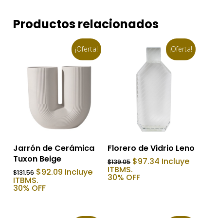
Productos relacionados
¡Oferta!
¡Oferta!
Añadir Al Carrito
Añadir Al Carrito
Jarrón de Cerámica
Florero de Vidrio Leno
Tuxon Beige
El
El
$
97.34
Incluye
$
139.05
precio
precio
ITBMS.
El
El
$
92.09
Incluye
$
131.56
original
actual
30% OFF
precio
precio
ITBMS.
era:
es:
original
actual
30% OFF
$139.05.
$97.34.
era:
es:
$131.56.
$92.09.