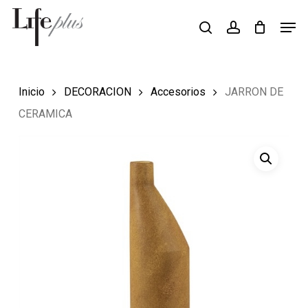
Skip
Men
Búsqueda
to
search
account
de
Close
productos
main
Menu
content
Inicio
DECORACION
Accesorios
JARRON DE
CERAMICA