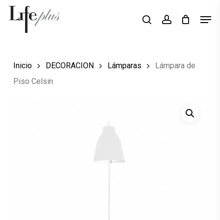
Skip
Men
Búsqueda
to
search
account
de
Close
productos
main
Menu
content
Inicio
DECORACION
Lámparas
Lámpara de
Piso Celsin