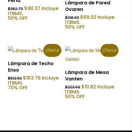
Perla
Añadir Al Carrito
Lámpara de Pared
El
El
$
181.37
Incluye
Ovaren
$
362.73
precio
precio
ITBMS.
El
El
$
69.02
Incluye
original
actual
50% OFF
$
138.03
precio
precio
era:
es:
ITBMS.
original
actual
$362.73.
$181.37.
50% OFF
era:
es:
$138.03.
$69.02.
¡Oferta!
¡Oferta!
Añadir Al Carrito
Lámpara de Techo
Enso
Añadir Al Carrito
Lámpara de Mesa
El
El
$
153.76
Incluye
Vanten
$
512.53
precio
precio
ITBMS.
El
El
$
111.82
Incluye
original
actual
70% OFF
$
223.63
precio
precio
era:
es:
ITBMS.
original
actual
$512.53.
$153.76.
50% OFF
era:
es:
$223.63.
$111.82.