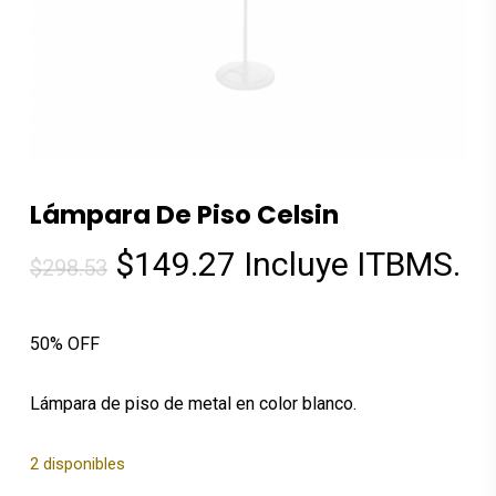
Lámpara De Piso Celsin
El
El
$
149.27
Incluye ITBMS.
$
298.53
precio
precio
original
actual
50% OFF
era:
es:
$298.53.
$149.27.
Lámpara de piso de metal en color blanco.
2 disponibles