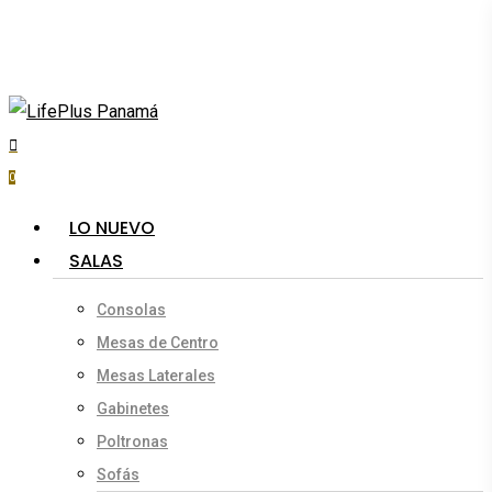
Skip
to
main
content
search
account
0
Menu
LO NUEVO
SALAS
Consolas
Mesas de Centro
Mesas Laterales
Gabinetes
Poltronas
Sofás