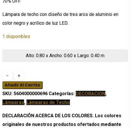
70% OFF
original
actual
era:
es:
Lámpara de techo con diseño de tres aros de aluminio en
$512.53.
$153.76.
color negro y acrílico de luz LED.
1 disponibles
Alto: 0.80 x Ancho: 0.60 x Largo: 0.40 m
Lámpara
de
Añadir Al Carrito
Techo
SKU:
5604000000696
Categorías:
DECORACION
,
Enso
Lámparas
,
Lámparas de Techo
cantidad
DECLARACIÓN ACERCA DE LOS COLORES. Los colores
originales de nuestros productos ofertados mediante