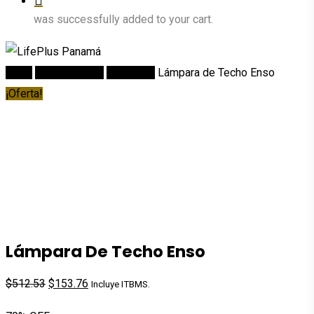
was successfully added to your cart.
Inicio
DECORACION
Lámparas
Lámpara de Techo Enso
¡Oferta!
Lámpara De Techo Enso
El
El
$
512.53
$
153.76
Incluye ITBMS.
precio
precio