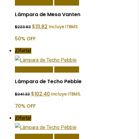
Añadir Al Carrito
Quick View
Lámpara de Mesa Vanten
El
El
$
111.82
Incluye ITBMS.
$
223.63
precio
precio
original
actual
50% OFF
era:
es:
$223.63.
$111.82.
¡Oferta!
Añadir Al Carrito
Quick View
Lámpara de Techo Pebble
El
El
$
102.40
Incluye ITBMS.
$
341.33
precio
precio
original
actual
70% OFF
era:
es:
$341.33.
$102.40.
¡Oferta!
Añadir Al Carrito
Quick View