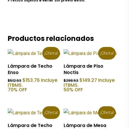
Precios sujetos a variar sin previo aviso.
Productos relacionados
¡Oferta!
¡Oferta!
Añadir Al Carrito
Añadir Al Carrito
Lámpara de Techo
Lámpara de Piso
Enso
Noctis
El
El
El
El
$
153.76
Incluye
$
149.27
Incluye
$
512.53
$
298.53
precio
precio
precio
precio
ITBMS.
ITBMS.
original
actual
original
actual
70% OFF
50% OFF
era:
es:
era:
es:
$512.53.
$153.76.
$298.53.
$149.27.
¡Oferta!
¡Oferta!
Añadir Al Carrito
Añadir Al Carrito
Lámpara de Techo
Lámpara de Mesa