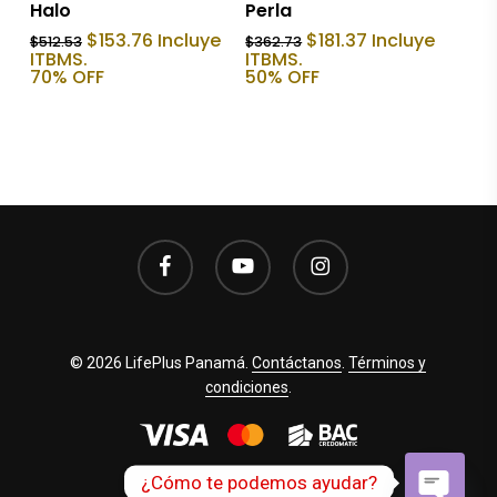
Halo
Perla
El
El
El
El
$
153.76
Incluye
$
181.37
Incluye
$
512.53
$
362.73
precio
precio
precio
precio
ITBMS.
ITBMS.
original
actual
original
actual
70% OFF
50% OFF
era:
es:
era:
es:
$512.53.
$153.76.
$362.73.
$181.37.
facebook
youtube
instagram
© 2026 LifePlus Panamá.
Contáctanos
.
Términos y
condiciones
.
¿Cómo te podemos ayudar?