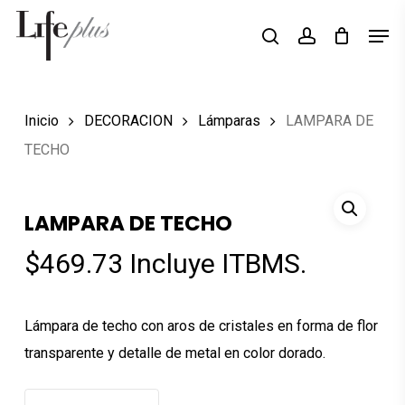
Skip
Men
Búsqueda
to
search
account
de
Close
productos
main
Menu
content
Inicio
DECORACION
Lámparas
LAMPARA DE
TECHO
LAMPARA DE TECHO
$
469.73
Incluye ITBMS.
Lámpara de techo con aros de cristales en forma de flor
transparente y detalle de metal en color dorado.