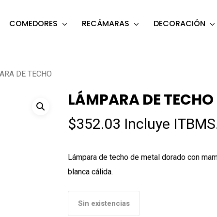
COMEDORES
RECÁMARAS
DECORACIÓN
s
o search or ESC to close
ARA DE TECHO
LÁMPARA DE TECHO
$
352.03
Incluye ITBMS
Lámpara de techo de metal dorado con mampa
blanca cálida.
Sin existencias