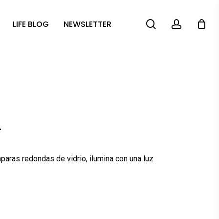
search
account
LIFE BLOG
NEWSLETTER
.
ras redondas de vidrio, ilumina con una luz