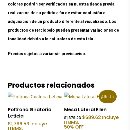
colores podrán ser verificados en nuestra tienda previa
realización de su pedido a fin de evitar confusión o
adquisición de un producto diferente al visualizado. Los
productos de terciopelo pueden presentar variaciones de
tonalidad debido a la naturaleza de esta tela.
Precios sujetos a variar sin previo aviso.
Productos relacionados
¡Oferta!
Añadir Al Carrito
Añadir Al Carrito
Poltrona Giratoria
Mesa Lateral Ellen
Leticia
El
El
$
689.62
Incluye
$
1,379.23
precio
precio
ITBMS.
$
1,796.53
Incluye
original
actual
50% OFF
ITBMS.