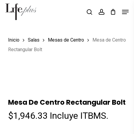
Skip
Men
Búsqueda
to
search
account
de
Close
productos
main
Menu
content
Inicio
Salas
Mesas de Centro
Mesa de Centro
Rectangular Bolt
Mesa De Centro Rectangular Bolt
$
1,946.33
Incluye ITBMS.