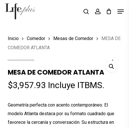
Skip
Men
Búsqueda
to
search
account
de
Close
productos
main
Menu
content
Inicio
Comedor
Mesas de Comedor
MESA DE
COMEDOR ATLANTA
MESA DE COMEDOR ATLANTA
$
3,957.93
Incluye ITBMS.
Geometría perfecta con acento contemporáneo. El
modelo Atlanta destaca por su formato cuadrado que
favorece la cercanía y conversación. Su estructura en