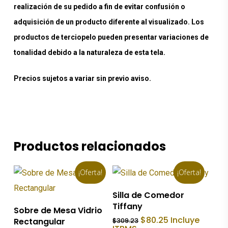
realización de su pedido a fin de evitar confusión o
adquisición de un producto diferente al visualizado. Los
productos de terciopelo pueden presentar variaciones de
tonalidad debido a la naturaleza de esta tela.
Precios sujetos a variar sin previo aviso.
Productos relacionados
¡Oferta!
¡Oferta!
Añadir Al Carrito
Silla de Comedor
Tiffany
Añadir Al Carrito
Sobre de Mesa Vidrio
El
El
$
80.25
Incluye
Rectangular
$
309.23
precio
precio