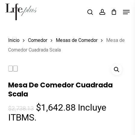
Skip
Men
Búsqueda
to
search
account
de
Close
productos
main
Menu
content
Inicio
Comedor
Mesas de Comedor
Mesa de
Comedor Cuadrada Scala
Mesa De Comedor Cuadrada
Scala
El
El
$
1,642.88
Incluye
$
2,738.13
precio
precio
ITBMS.
original
actual
era:
es: