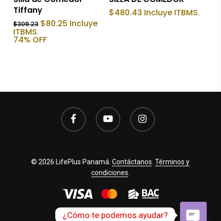
Tiffany
$
480.43
Incluye ITBMS.
El
El
$
80.25
Incluye
$
309.23
precio
precio
ITBMS.
original
actual
74% OFF
era:
es:
$309.23.
$80.25.
facebook
youtube
instagram
© 2026 LifePlus Panamá.
Contáctanos
.
Términos y
condiciones
.
¿Cómo te podemos ayudar?