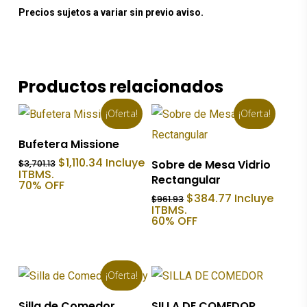
Precios sujetos a variar sin previo aviso.
Productos relacionados
¡Oferta!
¡Oferta!
Añadir Al Carrito
Bufetera Missione
Añadir Al Carrito
El
El
$
1,110.34
Incluye
Sobre de Mesa Vidrio
$
3,701.13
precio
precio
ITBMS.
Rectangular
original
actual
70% OFF
era:
es:
El
El
$
384.77
Incluye
$
961.93
$3,701.13.
$1,110.34.
precio
precio
ITBMS.
original
actual
60% OFF
era:
es:
$961.93.
$384.77.
¡Oferta!
Añadir Al Carrito
Añadir Al Carrito
Silla de Comedor
SILLA DE COMEDOR