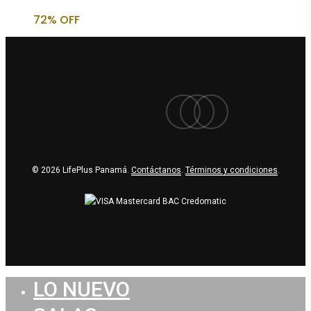
original
actual
72% OFF
era:
es:
$566.03.
$160.50.
facebook
youtube
instagram
© 2026 LifePlus Panamá.
Contáctanos
.
Términos y condiciones
.
LO NUEVO
Close
Menu