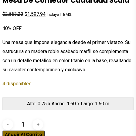
Mesa De Comedor Cuadrada Scala
El
El
$
2,663.23
$
1,597.94
Incluye ITBMS.
precio
precio
40% OFF
original
actual
era:
es:
Una mesa que impone elegancia desde el primer vistazo. Su
$2,663.23.
$1,597.94.
estructura en madera roble acabado marfil se complementa
con un detalle metálico en color titanio en la base, resaltando
su carácter contemporáneo y exclusivo.
4 disponibles
Alto: 0.75 x Ancho: 1.60 x Largo: 1.60 m
Mesa
de
Añadir Al Carrito