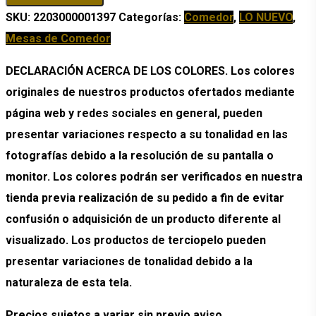
Comedor
SKU:
2203000001397
Categorías:
Comedor
,
LO NUEVO
,
Cuadrada
Mesas de Comedor
Scala
DECLARACIÓN ACERCA DE LOS COLORES. Los colores
cantidad
originales de nuestros productos ofertados mediante
página web y redes sociales en general, pueden
presentar variaciones respecto a su tonalidad en las
fotografías debido a la resolución de su pantalla o
monitor. Los colores podrán ser verificados en nuestra
tienda previa realización de su pedido a fin de evitar
confusión o adquisición de un producto diferente al
visualizado. Los productos de terciopelo pueden
presentar variaciones de tonalidad debido a la
naturaleza de esta tela.
Precios sujetos a variar sin previo aviso.