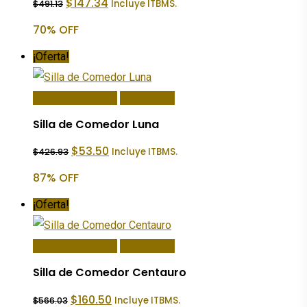
$
147.34
Incluye ITBMS.
$
491.13
precio
precio
original
actual
70% OFF
era:
es:
$491.13.
$147.34.
¡Oferta!
Añadir Al Carrito
Quick View
Silla de Comedor Luna
El
El
$
53.50
Incluye ITBMS.
$
426.93
precio
precio
original
actual
87% OFF
era:
es:
$426.93.
$53.50.
¡Oferta!
Añadir Al Carrito
Quick View
Silla de Comedor Centauro
El
El
$
160.50
Incluye ITBMS.
$
566.03
precio
precio