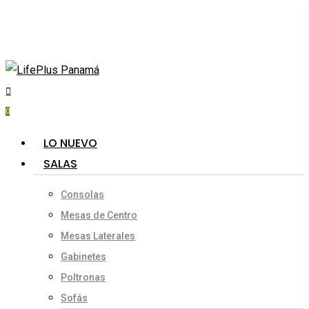
Skip
to
main
content
search
account
0
Menu
LO NUEVO
SALAS
Consolas
Mesas de Centro
Mesas Laterales
Gabinetes
Poltronas
Sofás