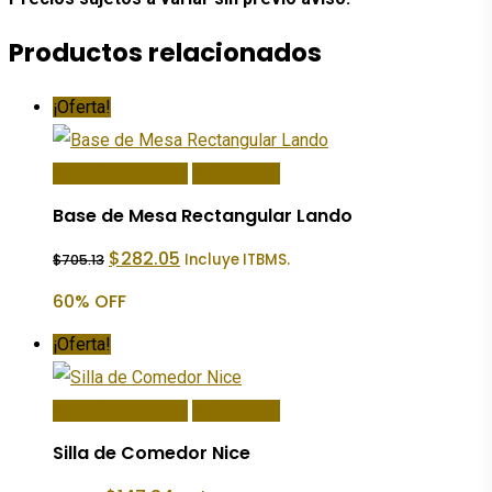
Productos relacionados
¡Oferta!
Añadir Al Carrito
Quick View
Base de Mesa Rectangular Lando
El
El
$
282.05
Incluye ITBMS.
$
705.13
precio
precio
original
actual
60% OFF
era:
es:
$705.13.
$282.05.
¡Oferta!
Añadir Al Carrito
Quick View
Silla de Comedor Nice
El
El