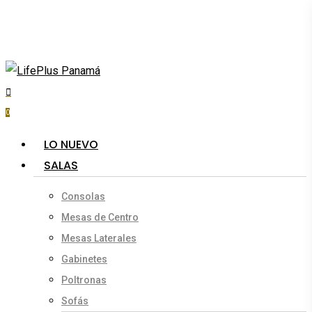
Skip
to
main
content
search
account
0
Menu
LO NUEVO
SALAS
Consolas
Mesas de Centro
Mesas Laterales
Gabinetes
Poltronas
Sofás