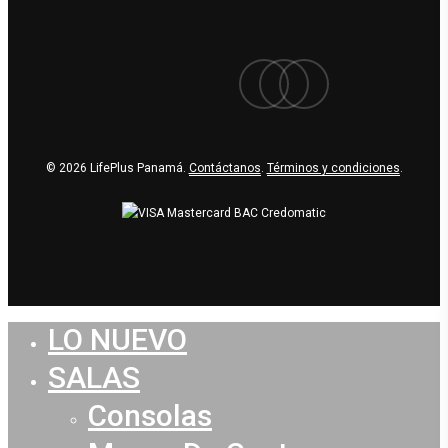
facebook
youtube
instagram
© 2026 LifePlus Panamá.
Contáctanos
.
Términos y condiciones
.
LO NUEVO
Close
Menu
SALAS
Consolas