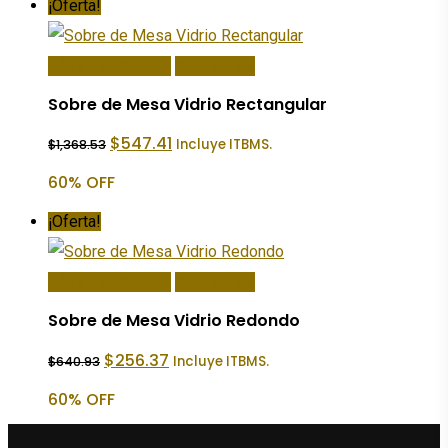
¡Oferta!
Añadir Al Carrito
Quick View
Sobre de Mesa Vidrio Rectangular
El
El
$
547.41
Incluye ITBMS.
$
1,368.53
precio
precio
original
actual
60% OFF
era:
es:
$1,368.53.
$547.41.
¡Oferta!
Añadir Al Carrito
Quick View
Sobre de Mesa Vidrio Redondo
El
El
$
256.37
Incluye ITBMS.
$
640.93
precio
precio
original
actual
60% OFF
era:
es:
$640.93.
$256.37.