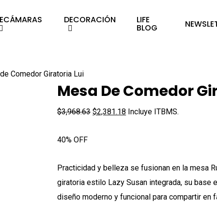
RECÁMARAS
DECORACIÓN
LIFE
NEWSLE
BLOG
de Comedor Giratoria Lui
Mesa De Comedor Gira
El
El
$
3,968.63
$
2,381.18
Incluye ITBMS.
precio
precio
40% OFF
original
actual
era:
es:
Practicidad y belleza se fusionan en la mesa R
$3,968.63.
$2,381.18.
giratoria estilo Lazy Susan integrada, su base 
diseño moderno y funcional para compartir en f