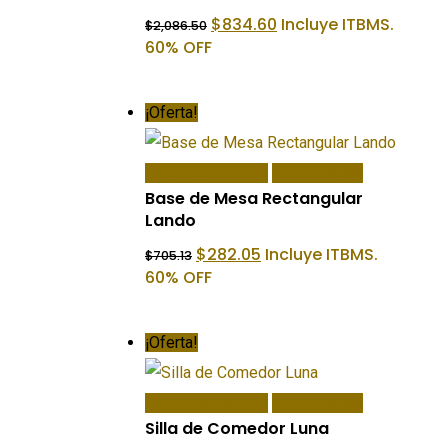
El
El
$
834.60
Incluye ITBMS.
$
2,086.50
precio
precio
60% OFF
original
actual
era:
es:
$2,086.50.
$834.60.
¡Oferta!
Añadir Al Carrito
Quick View
Base de Mesa Rectangular
Lando
El
El
$
282.05
Incluye ITBMS.
$
705.13
precio
precio
60% OFF
original
actual
era:
es:
$705.13.
$282.05.
¡Oferta!
Añadir Al Carrito
Quick View
Silla de Comedor Luna