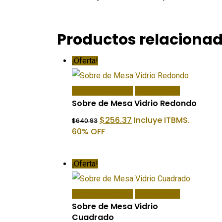
Productos relaciona
¡Oferta!
Añadir Al Carrito
Quick View
Sobre de Mesa Vidrio Redondo
El
El
$
256.37
Incluye ITBMS.
$
640.93
precio
precio
60% OFF
original
actual
era:
es:
$640.93.
$256.37.
¡Oferta!
Añadir Al Carrito
Quick View
Sobre de Mesa Vidrio
Cuadrado