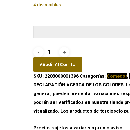
4 disponibles
Mesa
de
Añadir Al Carrito
Comedor
SKU:
2203000001396
Categorías:
Comedor
,
Giratoria
DECLARACIÓN ACERCA DE LOS COLORES. Los c
Lui
general, pueden presentar variaciones respe
cantidad
podrán ser verificados en nuestra tienda pre
visualizado. Los productos de terciopelo pu
Precios sujetos a variar sin previo aviso.