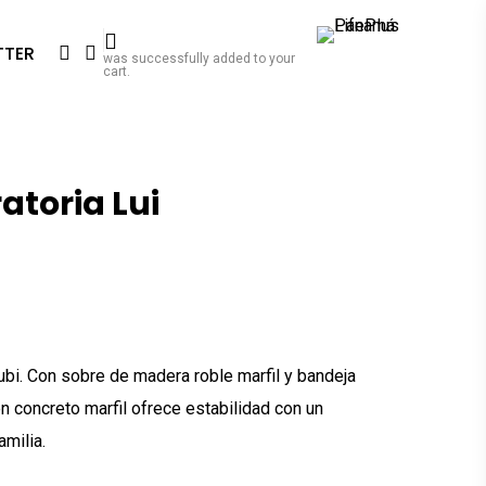
search
account
TTER
was successfully added to your
cart.
toria Lui
ubi. Con sobre de madera roble marfil y bandeja
en concreto marfil ofrece estabilidad con un
amilia.