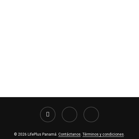
facebook
youtube
instagram
© 2026 LifePlus Panamá.
Contáctanos
.
Términos y condiciones
.