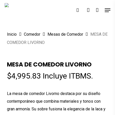
Skip
Men
to
search
account
main
content
Inicio
Comedor
Mesas de Comedor
MESA DE
COMEDOR LIVORNO
MESA DE COMEDOR LIVORNO
$
4,995.83
Incluye ITBMS.
La mesa de comedor Livorno destaca por su diseño
contemporáneo que combina materiales y tonos con
gran armonía. Su sobre fusiona la elegancia de la laca y