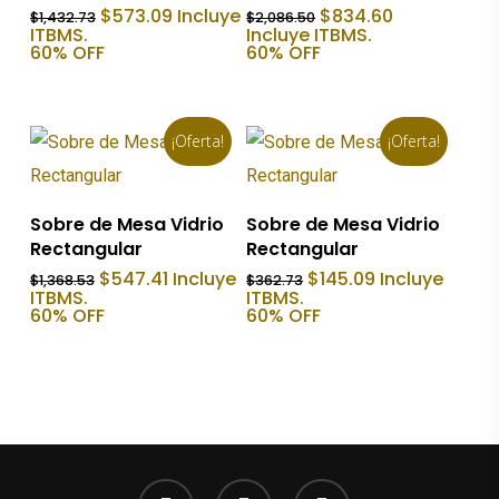
El
El
El
El
$
573.09
Incluye
$
834.60
$
1,432.73
$
2,086.50
precio
precio
precio
precio
ITBMS.
Incluye ITBMS.
original
actual
original
actual
60% OFF
60% OFF
era:
es:
era:
es:
$1,432.73.
$573.09.
$2,086.50.
$834.60.
¡Oferta!
¡Oferta!
Añadir Al Carrito
Añadir Al Carrito
Sobre de Mesa Vidrio
Sobre de Mesa Vidrio
Rectangular
Rectangular
El
El
El
El
$
547.41
Incluye
$
145.09
Incluye
$
1,368.53
$
362.73
precio
precio
precio
precio
ITBMS.
ITBMS.
original
actual
original
actual
60% OFF
60% OFF
era:
es:
era:
es:
$1,368.53.
$547.41.
$362.73.
$145.09.
facebook
youtube
instagram