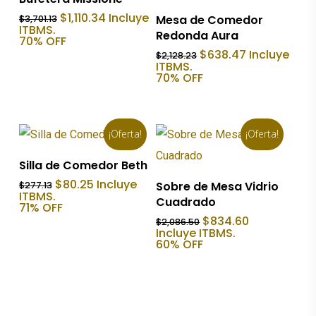
Añadir Al Carrito
El
El
$
1,110.34
Incluye
Mesa de Comedor
$
3,701.13
precio
precio
ITBMS.
Redonda Aura
original
actual
70% OFF
era:
es:
El
El
$
638.47
Incluye
$
2,128.23
$3,701.13.
$1,110.34.
precio
precio
ITBMS.
original
actual
70% OFF
era:
es:
$2,128.23.
$638.47.
¡Oferta!
¡Oferta!
Añadir Al Carrito
Silla de Comedor Beth
Añadir Al Carrito
El
El
$
80.25
Incluye
Sobre de Mesa Vidrio
$
277.13
precio
precio
ITBMS.
Cuadrado
original
actual
71% OFF
era:
es:
El
El
$
834.60
$
2,086.50
$277.13.
$80.25.
precio
precio
Incluye ITBMS.
original
actual
60% OFF
era:
es:
$2,086.50.
$834.60.