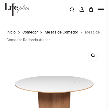
Skip
Men
Búsqueda
to
search
account
de
Close
productos
main
Menu
content
Inicio
Comedor
Mesas de Comedor
Mesa de
Comedor Redonda Atenas