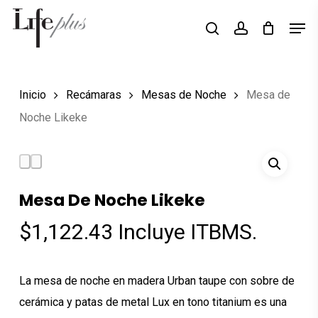
Skip
Men
Búsqueda
to
search
account
de
Close
productos
main
Menu
content
Inicio
Recámaras
Mesas de Noche
Mesa de
Noche Likeke
Mesa De Noche Likeke
$
1,122.43
Incluye ITBMS.
La mesa de noche en madera Urban taupe con sobre de
cerámica y patas de metal Lux en tono titanium es una