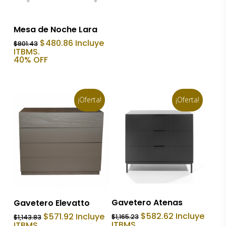
Añadir Al Carrito
Mesa de Noche Lara
El
El
$
480.86
Incluye
$
801.43
precio
precio
ITBMS.
original
actual
40% OFF
era:
es:
$801.43.
$480.86.
¡Oferta!
¡Oferta!
Añadir Al Carrito
Añadir Al Carrito
Gavetero Atenas
Gavetero Elevatto
El
El
El
El
$
582.62
Incluye
$
571.92
Incluye
$
1,165.23
$
1,143.83
precio
precio
precio
precio
ITBMS.
ITBMS.