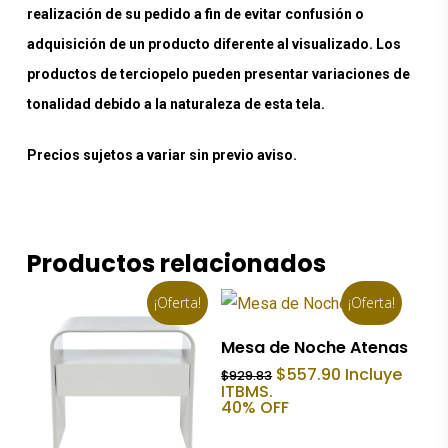
realización de su pedido a fin de evitar confusión o
adquisición de un producto diferente al visualizado. Los
productos de terciopelo pueden presentar variaciones de
tonalidad debido a la naturaleza de esta tela.
Precios sujetos a variar sin previo aviso.
Productos relacionados
¡Oferta!
¡Oferta!
Añadir Al Carrito
Mesa de Noche Atenas
El
El
$
557.90
Incluye
$
929.83
precio
precio
ITBMS.
original
actual
40% OFF
era:
es:
$929.83.
$557.90.