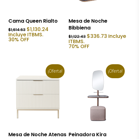
Añadir Al Carrito
Añadir Al Carrito
Cama Queen Rialto
Mesa de Noche
Bibbiena
El
El
$
1,130.24
$
1,614.63
precio
precio
Incluye ITBMS.
El
El
$
336.73
Incluye
$
1,122.43
original
actual
30% OFF
precio
precio
ITBMS.
era:
es:
original
actual
70% OFF
$1,614.63.
$1,130.24.
era:
es:
$1,122.43.
$336.73.
¡Oferta!
¡Oferta!
Añadir Al Carrito
Añadir Al Carrito
Mesa de Noche Atenas
Peinadora Kira