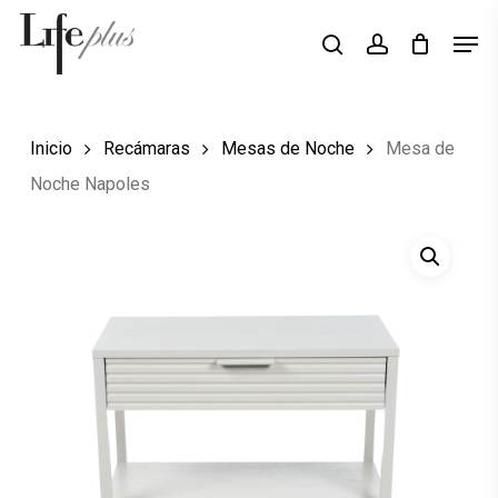
Skip
Men
Búsqueda
to
search
account
de
Close
productos
main
Menu
content
Inicio
Recámaras
Mesas de Noche
Mesa de
Noche Napoles