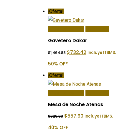
¡Oferta!
Añadir Al Carrito
Quick View
Gavetero Dakar
El
El
$
732.42
Incluye ITBMS.
$
1,464.83
precio
precio
original
actual
50% OFF
era:
es:
$1,464.83.
$732.42.
¡Oferta!
Añadir Al Carrito
Quick View
Mesa de Noche Atenas
El
El
$
557.90
Incluye ITBMS.
$
929.83
precio
precio
original
actual
40% OFF
era:
es: