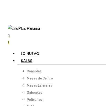
Skip
to
main
content
search
account
Hit enter to search or ESC to close
0
Menu
LO NUEVO
SALAS
Consolas
Mesas de Centro
Mesas Laterales
Gabinetes
Poltronas