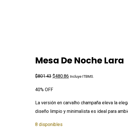
Mesa De Noche Lara
El
El
$
801.43
$
480.86
Incluye ITBMS.
precio
precio
40% OFF
original
actual
era:
es:
La versión en carvalho champaña eleva la eleg
$801.43.
$480.86.
diseño limpio y minimalista es ideal para amb
8 disponibles