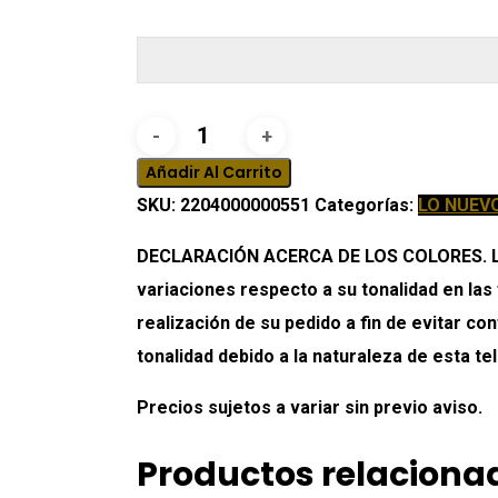
Mesa
de
Añadir Al Carrito
Noche
SKU:
2204000000551
Categorías:
LO NUEV
Lara
DECLARACIÓN ACERCA DE LOS COLORES. Los 
cantidad
variaciones respecto a su tonalidad en las
realización de su pedido a fin de evitar c
tonalidad debido a la naturaleza de esta tel
Precios sujetos a variar sin previo aviso.
Productos relaciona