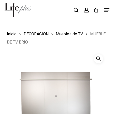
Skip
Men
Búsqueda
to
search
account
de
Close
productos
main
Menu
content
Inicio
DECORACION
Muebles de TV
MUEBLE
DE TV BRIO