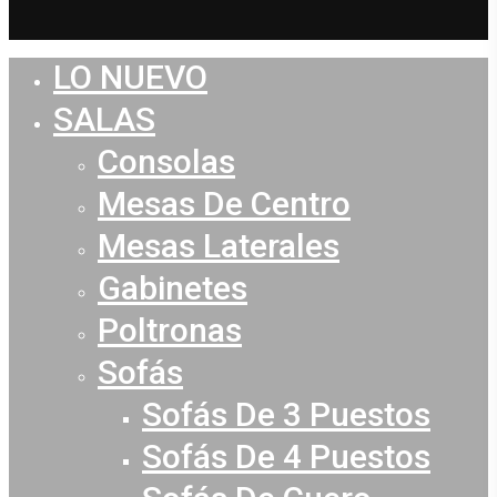
LO NUEVO
Close
Menu
SALAS
Consolas
Mesas De Centro
Mesas Laterales
Gabinetes
Poltronas
Sofás
Sofás De 3 Puestos
Sofás De 4 Puestos