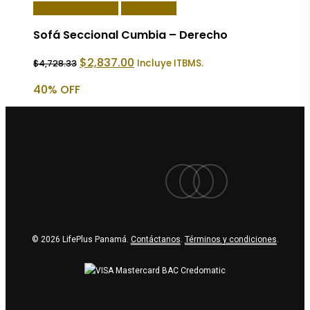
Añadir Al Carrito
Quick View
Sofá Seccional Cumbia – Derecho
El
El
$
2,837.00
Incluye ITBMS.
$
4,728.33
precio
precio
original
actual
40% OFF
era:
es:
$4,728.33.
$2,837.00.
facebook
youtube
instagram
© 2026 LifePlus Panamá.
Contáctanos
.
Términos y condiciones
.