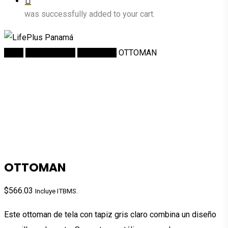
was successfully added to your cart.
Inicio
DECORACION
Ottomanes
OTTOMAN
OTTOMAN
$
566.03
Incluye ITBMS.
Este ottoman de tela con tapiz gris claro combina un diseño