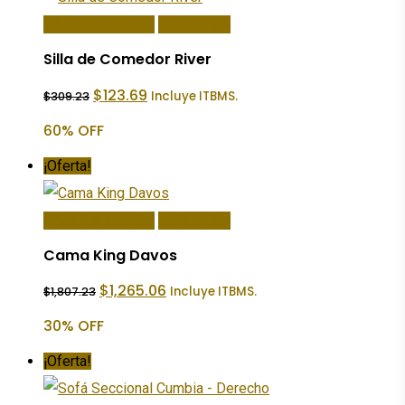
Añadir Al Carrito
Quick View
Silla de Comedor River
El
El
$
123.69
Incluye ITBMS.
$
309.23
precio
precio
original
actual
60% OFF
era:
es:
$309.23.
$123.69.
¡Oferta!
Añadir Al Carrito
Quick View
Cama King Davos
El
El
$
1,265.06
Incluye ITBMS.
$
1,807.23
precio
precio
original
actual
30% OFF
era:
es:
$1,807.23.
$1,265.06.
¡Oferta!