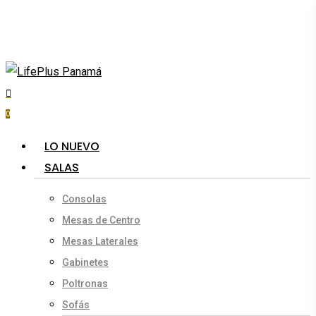
Skip
to
main
content
search
account
0
Menu
LO NUEVO
SALAS
Consolas
Mesas de Centro
Mesas Laterales
Gabinetes
Poltronas
Sofás