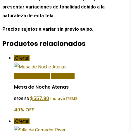
presentar variaciones de tonalidad debido a la
naturaleza de esta tela.
Precios sujetos a variar sin previo aviso.
Productos relacionados
¡Oferta!
Añadir Al Carrito
Quick View
Mesa de Noche Atenas
El
El
$
557.90
Incluye ITBMS.
$
929.83
precio
precio
original
actual
40% OFF
era:
es:
$929.83.
$557.90.
¡Oferta!