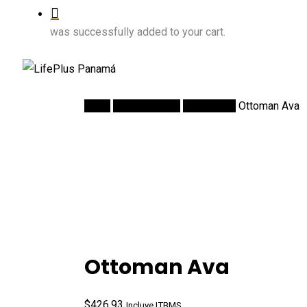
was successfully added to your cart.
Inicio
DECORACION
Ottomanes
Ottoman Ava
Ottoman Ava
$
426.93
Incluye ITBMS.