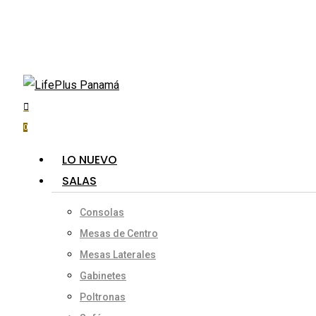
Skip
to
main
content
search
account
Hit enter to search or ESC to close
0
Menu
LO NUEVO
SALAS
Consolas
Mesas de Centro
Mesas Laterales
Gabinetes
Poltronas