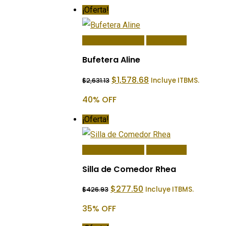
¡Oferta!
Añadir Al Carrito
Quick View
Bufetera Aline
El
El
$
1,578.68
Incluye ITBMS.
$
2,631.13
precio
precio
original
actual
40% OFF
era:
es:
$2,631.13.
$1,578.68.
¡Oferta!
Añadir Al Carrito
Quick View
Silla de Comedor Rhea
El
El
$
277.50
Incluye ITBMS.
$
426.93
precio
precio
original
actual
35% OFF
era:
es:
$426.93.
$277.50.