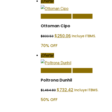
¡Oferta!
Añadir Al Carrito
Quick View
Ottoman Cipo
El
El
$
250.06
Incluye ITBMS.
$
833.53
precio
precio
original
actual
70% OFF
era:
es:
$833.53.
$250.06.
¡Oferta!
Añadir Al Carrito
Quick View
Poltrona Dunhil
El
El
$
732.42
Incluye ITBMS.
$
1,464.83
precio
precio
original
actual
50% OFF
era:
es:
$1,464.83.
$732.42.