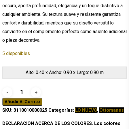
$747.93.
$373.97.
oscuro, aporta profundidad, elegancia y un toque distintivo a
cualquier ambiente. Su textura suave y resistente garantiza
confort y durabilidad, mientras que su diseño versátil lo
convierte en el complemento perfecto como asiento adicional
o pieza decorativa.
5 disponibles
Alto: 0.40 x Ancho: 0.90 x Largo: 0.90 m
Ottoman
Isa
Añadir Al Carrito
cantidad
SKU:
3110010000025
Categorías:
LO NUEVO
,
Ottomanes
DECLARACIÓN ACERCA DE LOS COLORES. Los colores