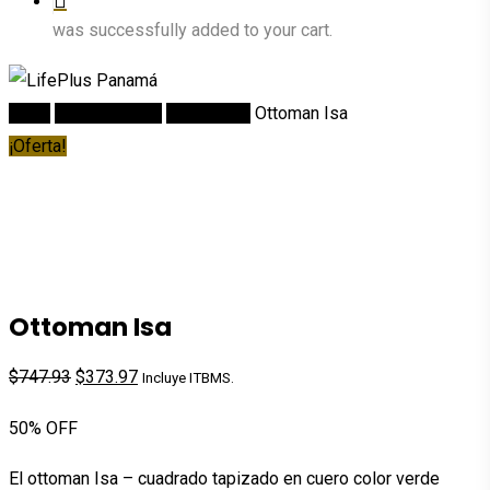
was successfully added to your cart.
Inicio
DECORACION
Ottomanes
Ottoman Isa
¡Oferta!
Ottoman Isa
El
El
$
747.93
$
373.97
Incluye ITBMS.
precio
precio
50% OFF
original
actual
era:
es:
El ottoman Isa – cuadrado tapizado en cuero color verde