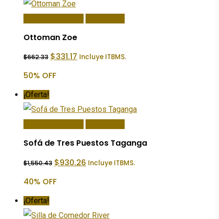
Añadir Al Carrito
Quick View
Ottoman Zoe
El
El
$
331.17
Incluye ITBMS.
$
662.33
precio
precio
original
actual
50% OFF
era:
es:
$662.33.
$331.17.
¡Oferta!
Añadir Al Carrito
Quick View
Sofá de Tres Puestos Taganga
El
El
$
930.26
Incluye ITBMS.
$
1,550.43
precio
precio
original
actual
40% OFF
era:
es:
$1,550.43.
$930.26.
¡Oferta!