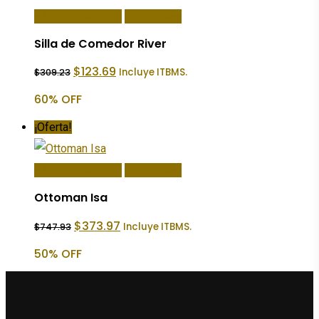
Añadir Al Carrito
Quick View
Silla de Comedor River
El
El
$
123.69
Incluye ITBMS.
$
309.23
precio
precio
original
actual
60% OFF
era:
es:
$309.23.
$123.69.
¡Oferta!
Añadir Al Carrito
Quick View
Ottoman Isa
El
El
$
373.97
Incluye ITBMS.
$
747.93
precio
precio
original
actual
50% OFF
era:
es:
$747.93.
$373.97.