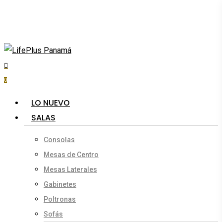
Skip
to
main
content
search
account
0
Menu
LO NUEVO
SALAS
Consolas
Mesas de Centro
Mesas Laterales
Gabinetes
Poltronas
Sofás