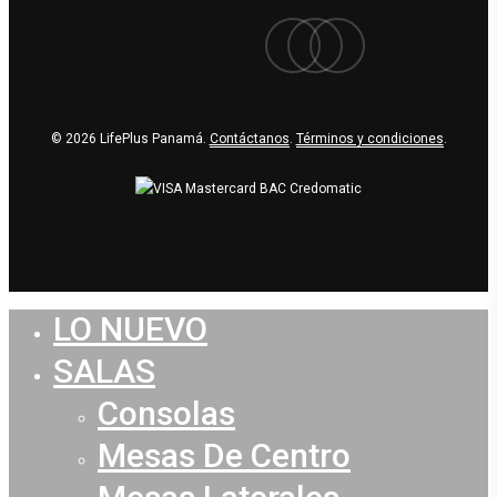
facebook
youtube
instagram
© 2026 LifePlus Panamá.
Contáctanos
.
Términos y condiciones
.
LO NUEVO
Close
Menu
SALAS
Consolas
Mesas De Centro