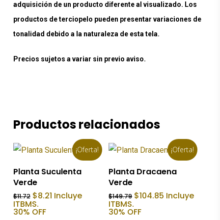
adquisición de un producto diferente al visualizado. Los
productos de terciopelo pueden presentar variaciones de
tonalidad debido a la naturaleza de esta tela.
Precios sujetos a variar sin previo aviso.
Productos relacionados
¡Oferta!
¡Oferta!
Añadir Al Carrito
Añadir Al Carrito
Planta Suculenta
Planta Dracaena
Verde
Verde
El
El
El
El
$
8.21
Incluye
$
104.85
Incluye
$
11.72
$
149.79
precio
precio
precio
precio
ITBMS.
ITBMS.
original
actual
original
actual
30% OFF
30% OFF
era:
es:
era:
es: