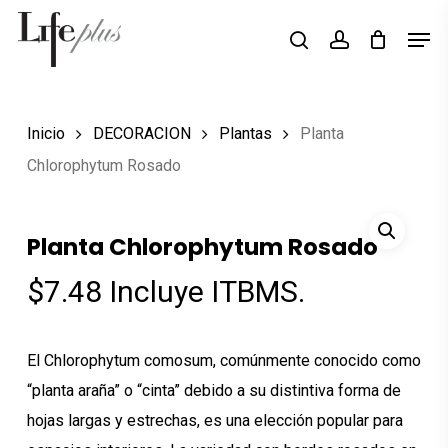
Skip
Men
Búsqueda
to
search
account
de
Close
productos
main
Menu
content
Inicio
DECORACION
Plantas
Planta
Chlorophytum Rosado
Planta Chlorophytum Rosado
$
7.48
Incluye ITBMS.
El Chlorophytum comosum, comúnmente conocido como
“planta araña” o “cinta” debido a su distintiva forma de
hojas largas y estrechas, es una elección popular para