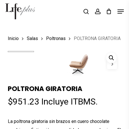
Skip
Men
Búsqueda
to
search
account
de
Close
productos
main
Menu
content
Inicio
Salas
Poltronas
POLTRONA GIRATORIA
POLTRONA GIRATORIA
$
951.23
Incluye ITBMS.
La poltrona giratoria sin brazos en cuero chocolate