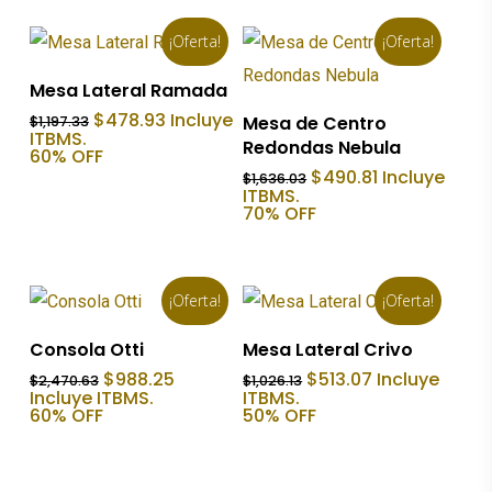
¡Oferta!
¡Oferta!
Añadir Al Carrito
Mesa Lateral Ramada
Añadir Al Carrito
El
El
$
478.93
Incluye
Mesa de Centro
$
1,197.33
precio
precio
ITBMS.
Redondas Nebula
original
actual
60% OFF
era:
es:
El
El
$
490.81
Incluye
$
1,636.03
$1,197.33.
$478.93.
precio
precio
ITBMS.
original
actual
70% OFF
era:
es:
$1,636.03.
$490.81.
¡Oferta!
¡Oferta!
Añadir Al Carrito
Añadir Al Carrito
Consola Otti
Mesa Lateral Crivo
El
El
El
El
$
988.25
$
513.07
Incluye
$
2,470.63
$
1,026.13
precio
precio
precio
precio
Incluye ITBMS.
ITBMS.
original
actual
original
actual
60% OFF
50% OFF
era:
es:
era:
es:
$2,470.63.
$988.25.
$1,026.13.
$513.07.