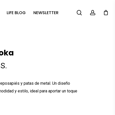
search
account
LIFE BLOG
NEWSLETTER
Zoka
S.
n reposapiés y patas de metal. Un diseño
idad y estilo, ideal para aportar un toque