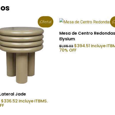
dos
¡Oferta!
¡O
Añadir Al Carrito
Mesa de Centro Redonda
Elysium
El
El
$
394.51
Incluye ITB
$
1,315.03
precio
precio
70% OFF
original
actual
era:
es:
$1,315.03.
$394.51.
Añadir Al Carrito
Lateral Jade
El
El
$
336.52
Incluye ITBMS.
precio
precio
FF
original
actual
era:
es: