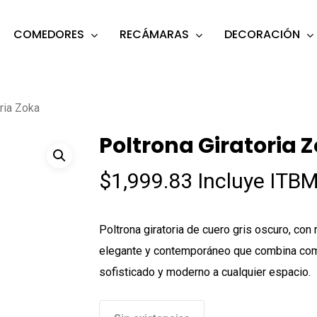
COMEDORES
RECÁMARAS
DECORACIÓN
s
o search or ESC to close
oria Zoka
Poltrona Giratoria 
$
1,999.83
Incluye ITBM
Poltrona giratoria de cuero gris oscuro, co
elegante y contemporáneo que combina comod
sofisticado y moderno a cualquier espacio.