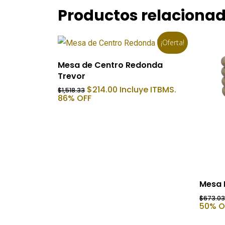
Productos relaciona
¡Oferta!
Añadir Al Carrito
Mesa de Centro Redonda
Trevor
El
El
$
214.00
Incluye ITBMS.
$
1,518.33
precio
precio
86% OFF
original
actual
era:
es:
$1,518.33.
$214.00.
Mesa 
$
673.03
50% O