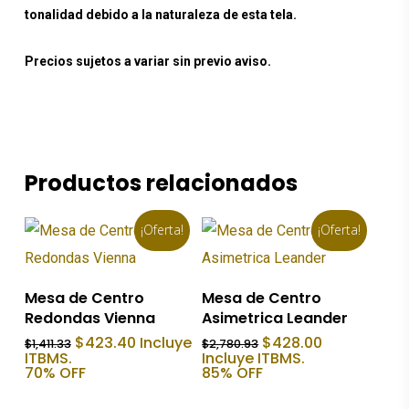
tonalidad debido a la naturaleza de esta tela.
Precios sujetos a variar sin previo aviso.
Productos relacionados
¡Oferta!
¡Oferta!
Añadir Al Carrito
Añadir Al Carrito
Mesa de Centro
Mesa de Centro
Redondas Vienna
Asimetrica Leander
El
El
El
El
$
423.40
Incluye
$
428.00
$
1,411.33
$
2,780.93
precio
precio
precio
precio
ITBMS.
Incluye ITBMS.
original
actual
original
actual
70% OFF
85% OFF
era:
es:
era:
es:
$1,411.33.
$423.40.
$2,780.93.
$428.00.