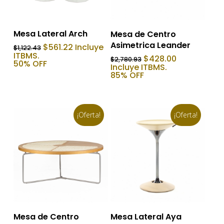
Añadir Al Carrito
Añadir Al Carrito
Mesa Lateral Arch
Mesa de Centro
Asimetrica Leander
El
El
$
561.22
Incluye
$
1,122.43
precio
precio
ITBMS.
El
El
$
428.00
$
2,780.93
original
actual
50% OFF
precio
precio
Incluye ITBMS.
era:
es:
original
actual
85% OFF
$1,122.43.
$561.22.
era:
es:
$2,780.93.
$428.00.
¡Oferta!
¡Oferta!
Añadir Al Carrito
Añadir Al Carrito
Mesa de Centro
Mesa Lateral Aya