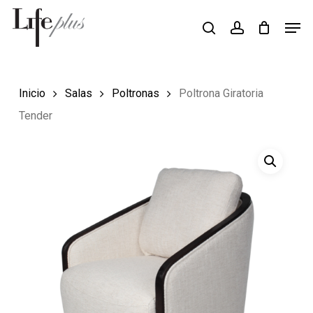
Skip
Men
Búsqueda
to
search
account
de
Close
productos
main
Menu
content
Inicio
Salas
Poltronas
Poltrona Giratoria
Tender