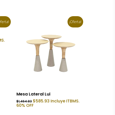
ferta!
¡Oferta!
MS.
Añadir Al Carrito
Mesa Lateral Lui
El
El
$
585.93
Incluye ITBMS.
$
1,464.83
precio
precio
60% OFF
original
actual
era:
es: