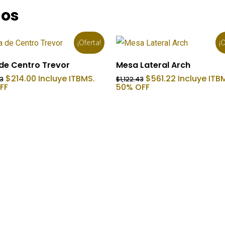
dos
¡Oferta!
¡O
Añadir Al Carrito
Añadir Al Carrito
de Centro Trevor
Mesa Lateral Arch
El
El
El
El
$
214.00
Incluye ITBMS.
$
561.22
Incluye ITB
23
$
1,122.43
precio
precio
precio
precio
FF
50% OFF
original
actual
original
actual
era:
es:
era:
es:
$1,593.23.
$214.00.
$1,122.43.
$561.22.