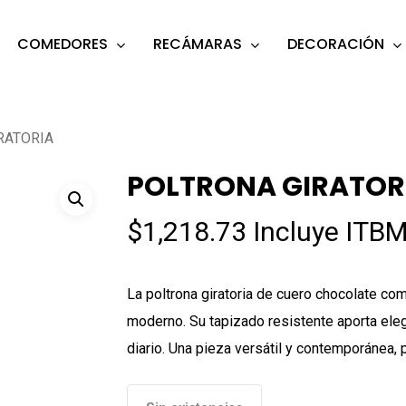
COMEDORES
RECÁMARAS
DECORACIÓN
s
o search or ESC to close
RATORIA
POLTRONA GIRATOR
$
1,218.73
Incluye ITBM
La poltrona giratoria de cuero chocolate com
moderno. Su tapizado resistente aporta elega
diario. Una pieza versátil y contemporánea, p