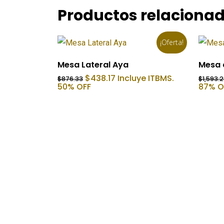
Productos relaciona
¡Oferta!
Añadir Al Carrito
Mesa Lateral Aya
Mesa 
El
El
$
438.17
Incluye ITBMS.
$
876.33
$
1,593.
precio
precio
50% OFF
87% O
original
actual
era:
es:
$876.33.
$438.17.