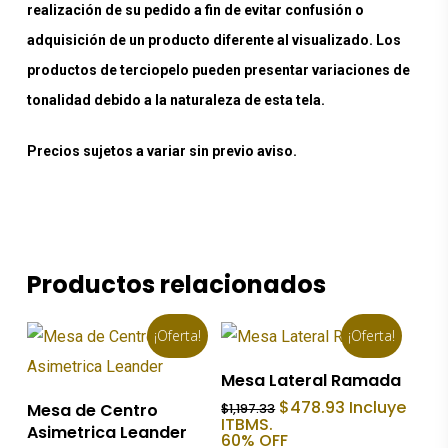
realización de su pedido a fin de evitar confusión o
adquisición de un producto diferente al visualizado. Los
productos de terciopelo pueden presentar variaciones de
tonalidad debido a la naturaleza de esta tela.
Precios sujetos a variar sin previo aviso.
Productos relacionados
¡Oferta!
¡Oferta!
Añadir Al Carrito
Mesa Lateral Ramada
Añadir Al Carrito
El
El
$
478.93
Incluye
Mesa de Centro
$
1,197.33
precio
precio
ITBMS.
Asimetrica Leander
original
actual
60% OFF