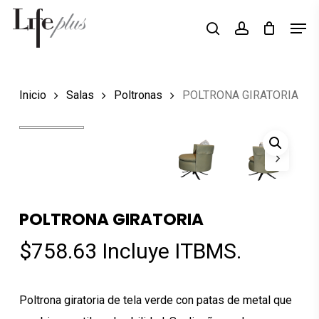
Skip
Men
Búsqueda
to
search
account
de
Close
productos
main
Menu
content
Inicio
Salas
Poltronas
POLTRONA GIRATORIA
POLTRONA GIRATORIA
$
758.63
Incluye ITBMS.
Poltrona giratoria de tela verde con patas de metal que