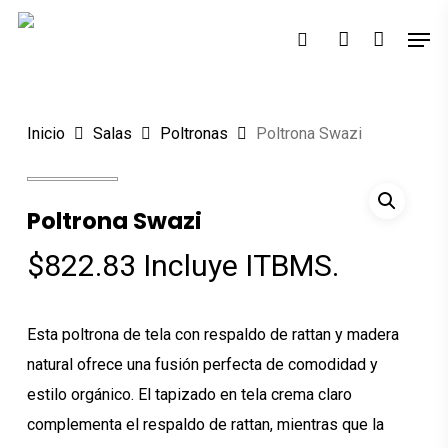
Skip
Men
Búsqueda
to
search
account
de
Close
productos
main
Menu
content
Inicio
Salas
Poltronas
Poltrona Swazi
Poltrona Swazi
$
822.83
Incluye ITBMS.
Esta poltrona de tela con respaldo de rattan y madera
natural ofrece una fusión perfecta de comodidad y
estilo orgánico. El tapizado en tela crema claro
complementa el respaldo de rattan, mientras que la