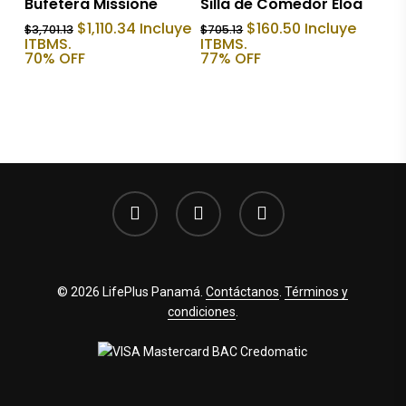
Bufetera Missione
Silla de Comedor Eloa
El
El
El
El
$
1,110.34
Incluye
$
160.50
Incluye
$
3,701.13
$
705.13
precio
precio
precio
precio
ITBMS.
ITBMS.
original
actual
original
actual
70% OFF
77% OFF
era:
es:
era:
es:
$3,701.13.
$1,110.34.
$705.13.
$160.50.
facebook
youtube
instagram
© 2026 LifePlus Panamá.
Contáctanos
.
Términos y
condiciones
.