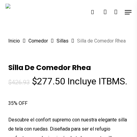
Skip
Men
to
search
account
main
content
Inicio
Comedor
Sillas
Silla de Comedor Rhea
Silla De Comedor Rhea
El
El
$
277.50
Incluye ITBMS.
$
426.93
precio
precio
original
actual
35% OFF
era:
es:
$426.93.
$277.50.
Descubre el confort supremo con nuestra elegante silla
de tela con ruedas. Diseñada para ser el refugio