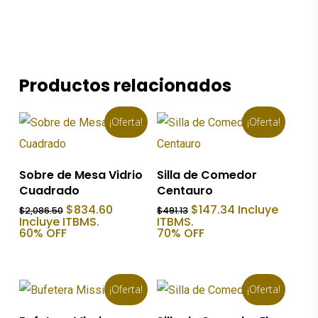
Productos relacionados
¡Oferta!
¡Oferta!
Añadir Al Carrito
Añadir Al Carrito
Sobre de Mesa Vidrio
Silla de Comedor
Cuadrado
Centauro
El
El
El
El
$
834.60
$
147.34
Incluye
$
2,086.50
$
491.13
precio
precio
precio
precio
Incluye ITBMS.
ITBMS.
original
actual
original
actual
60% OFF
70% OFF
era:
es:
era:
es:
$2,086.50.
$834.60.
$491.13.
$147.34.
¡Oferta!
¡Oferta!
Añadir Al Carrito
Añadir Al Carrito