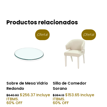
Productos relacionados
¡Oferta!
¡Oferta!
Añadir Al Carrito
Añadir Al Carrito
Sobre de Mesa Vidrio
Silla de Comedor
Redondo
Sorano
El
El
El
El
$
256.37
Incluye
$
153.65
Incluye
$
640.93
$
384.13
precio
precio
precio
precio
ITBMS.
ITBMS.
original
actual
original
actual
60% OFF
60% OFF
era:
es:
era:
es: