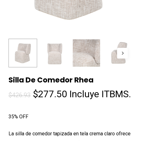
Silla De Comedor Rhea
El
El
$
277.50
Incluye ITBMS.
$
426.93
precio
precio
original
actual
35% OFF
era:
es:
$426.93.
$277.50.
La silla de comedor tapizada en tela crema claro ofrece