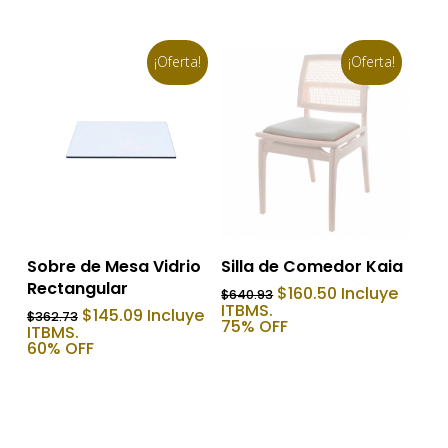
$640.93.
$256.37.
$384.13.
$153.65.
¡Oferta!
¡Oferta!
Añadir Al Carrito
Añadir Al Carrito
Sobre de Mesa Vidrio
Silla de Comedor Kaia
Rectangular
El
El
$
160.50
Incluye
$
640.93
precio
precio
ITBMS.
El
El
$
145.09
Incluye
$
362.73
original
actual
75% OFF
precio
precio
ITBMS.
era:
es:
original
actual
60% OFF
$640.93.
$160.50.
era:
es:
$362.73.
$145.09.