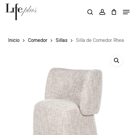
Skip
Men
Búsqueda
to
search
account
de
Close
productos
main
Menu
content
Inicio
Comedor
Sillas
Silla de Comedor Rhea