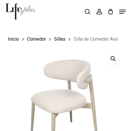
Skip
Men
Búsqueda
to
search
account
de
Close
productos
main
Menu
content
Inicio
Comedor
Sillas
Silla de Comedor Ava