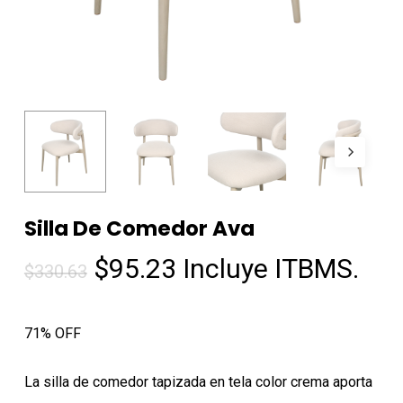
Silla De Comedor Ava
El
El
$
95.23
Incluye ITBMS.
$
330.63
precio
precio
original
actual
71% OFF
era:
es:
$330.63.
$95.23.
La silla de comedor tapizada en tela color crema aporta