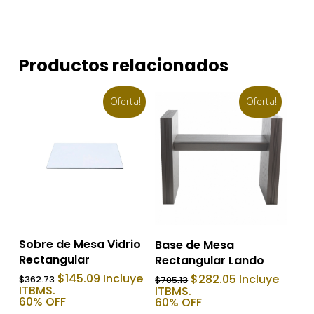
Productos relacionados
¡Oferta!
¡Oferta!
Añadir Al Carrito
Añadir Al Carrito
Sobre de Mesa Vidrio
Base de Mesa
Rectangular
Rectangular Lando
El
El
El
El
$
145.09
Incluye
$
282.05
Incluye
$
362.73
$
705.13
precio
precio
precio
precio
ITBMS.
ITBMS.
original
actual
original
actual
60% OFF
60% OFF
era:
es:
era:
es: