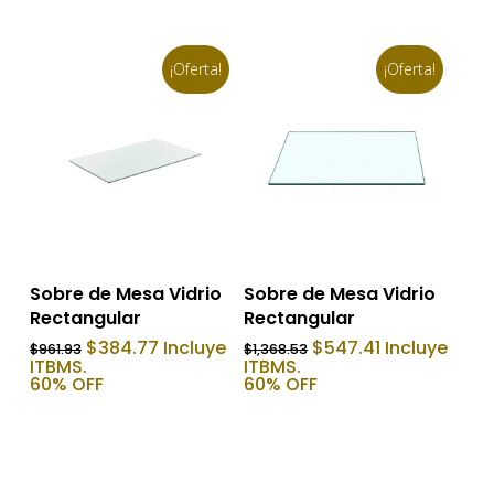
$362.73.
$145.09.
$705.13.
$282.05.
¡Oferta!
¡Oferta!
Añadir Al Carrito
Añadir Al Carrito
Sobre de Mesa Vidrio
Sobre de Mesa Vidrio
Rectangular
Rectangular
El
El
El
El
$
384.77
Incluye
$
547.41
Incluye
$
961.93
$
1,368.53
precio
precio
precio
precio
ITBMS.
ITBMS.
original
actual
original
actual
60% OFF
60% OFF
era:
es:
era:
es:
$961.93.
$384.77.
$1,368.53.
$547.41.