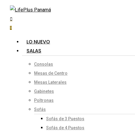
search
account
0
Menu
LO NUEVO
SALAS
Consolas
Mesas de Centro
Mesas Laterales
Gabinetes
Poltronas
Sofás
Sofás de 3 Puestos
Sofás de 4 Puestos