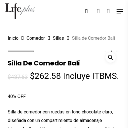
Skip
Men
Búsqueda
to
search
account
de
Close
productos
main
Menu
content
Inicio
Comedor
Sillas
Silla de Comedor Bali
Silla De Comedor Bali
El
El
$
262.58
Incluye ITBMS.
$
437.63
precio
precio
original
actual
40% OFF
era:
es:
$437.63.
$262.58.
Silla de comedor con ruedas en tono chocolate claro,
diseñada con un compartimiento de almacenaje