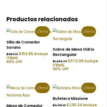
Productos relacionados
¡Oferta!
¡Oferta!
Añadir Al Carrito
Silla de Comedor
Sorano
Añadir Al Carrito
Sobre de Mesa Vidrio
El
El
$
153.65
Incluye
Rectangular
$
384.13
precio
precio
ITBMS.
El
El
$
573.09
Incluye
original
actual
60% OFF
$
1,432.73
precio
precio
era:
es:
ITBMS.
original
actual
$384.13.
$153.65.
60% OFF
era:
es:
$1,432.73.
$573.09.
¡Oferta!
¡Oferta!
Añadir Al Carrito
Bufetera Missione
Añadir Al Carrito
El
El
$
1,110.34
Incluye
Mesa de Comedor
$
3,701.13