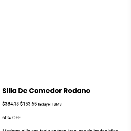
Silla De Comedor Rodano
El
El
$
384.13
$
153.65
Incluye ITBMS.
precio
precio
60% OFF
original
actual
era:
es: