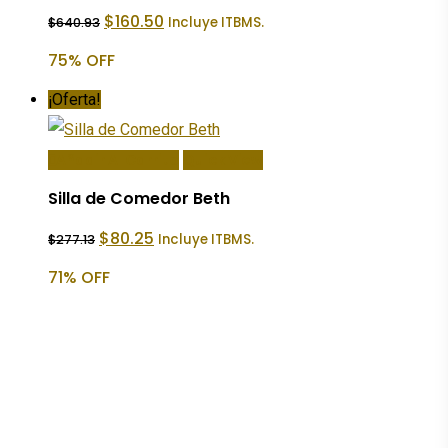
El
El
$
160.50
Incluye ITBMS.
$
640.93
precio
precio
original
actual
75% OFF
era:
es:
$640.93.
$160.50.
¡Oferta!
Añadir Al Carrito
Quick View
Silla de Comedor Beth
El
El
$
80.25
Incluye ITBMS.
$
277.13
precio
precio
original
actual
71% OFF
era:
es:
$277.13.
$80.25.