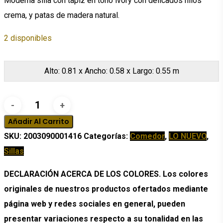
Moderna silla con tapiz en tono ivory con delicados hilos
$384.13.
$153.65.
crema, y patas de madera natural.
2 disponibles
Alto: 0.81 x Ancho: 0.58 x Largo: 0.55 m
Silla
de
Añadir Al Carrito
Comedor
SKU:
2003090001416
Categorías:
Comedor
,
LO NUEVO
,
Rodano
Sillas
cantidad
DECLARACIÓN ACERCA DE LOS COLORES. Los colores
originales de nuestros productos ofertados mediante
página web y redes sociales en general, pueden
presentar variaciones respecto a su tonalidad en las