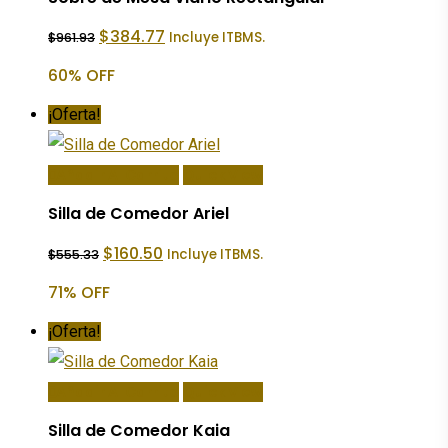
El
El
$
384.77
Incluye ITBMS.
$
961.93
precio
precio
original
actual
60% OFF
era:
es:
$961.93.
$384.77.
¡Oferta!
Añadir Al Carrito
Quick View
Silla de Comedor Ariel
El
El
$
160.50
Incluye ITBMS.
$
555.33
precio
precio
original
actual
71% OFF
era:
es:
$555.33.
$160.50.
¡Oferta!
Añadir Al Carrito
Quick View
Silla de Comedor Kaia