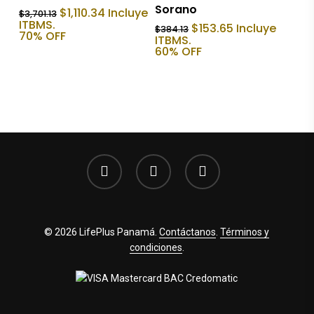
Sorano
El
El
$
1,110.34
Incluye
$
3,701.13
precio
precio
ITBMS.
El
El
$
153.65
Incluye
$
384.13
original
actual
70% OFF
precio
precio
ITBMS.
era:
es:
original
actual
60% OFF
$3,701.13.
$1,110.34.
era:
es:
$384.13.
$153.65.
facebook
youtube
instagram
© 2026 LifePlus Panamá.
Contáctanos
.
Términos y
condiciones
.