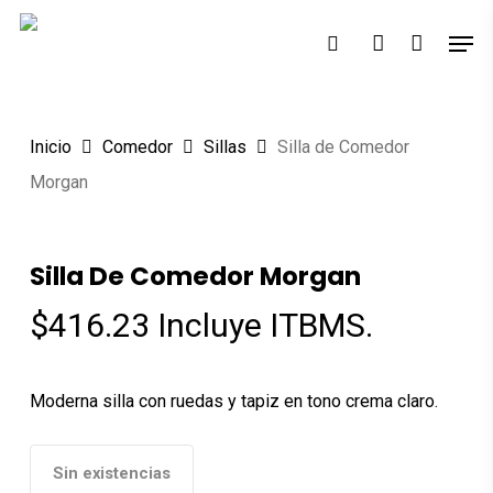
Skip
Men
Búsqueda
to
search
account
de
productos
main
content
Inicio
Comedor
Sillas
Silla de Comedor
Morgan
Silla De Comedor Morgan
$
416.23
Incluye ITBMS.
Moderna silla con ruedas y tapiz en tono crema claro.
Sin existencias