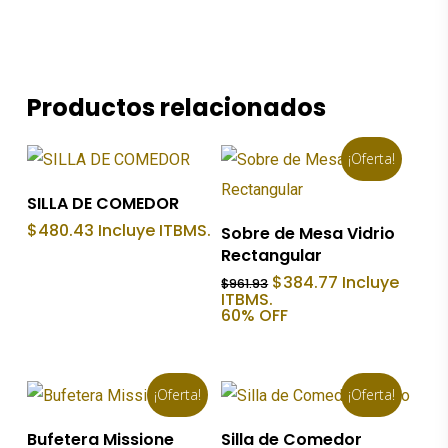
Productos relacionados
¡Oferta!
Añadir Al Carrito
SILLA DE COMEDOR
Añadir Al Carrito
$
480.43
Incluye ITBMS.
Sobre de Mesa Vidrio
Rectangular
El
El
$
384.77
Incluye
$
961.93
precio
precio
ITBMS.
original
actual
60% OFF
era:
es:
$961.93.
$384.77.
¡Oferta!
¡Oferta!
Añadir Al Carrito
Añadir Al Carrito
Bufetera Missione
Silla de Comedor